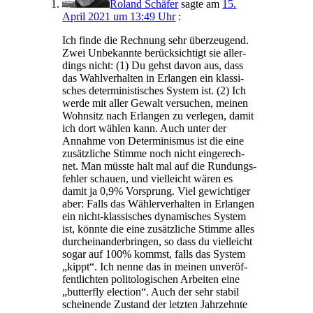
Roland Schäfer
sagte am
15.
April 2021 um 13:49 Uhr
:
Ich fin­de die Rech­nung sehr über­zeu­gend.
Zwei Unbe­kann­te berück­sich­tigt sie aller­
dings nicht: (1) Du gehst davon aus, dass
das Wahl­ver­hal­ten in Erlan­gen ein klas­si­
sches deter­mi­nis­ti­sches Sys­tem ist. (2) Ich
wer­de mit aller Gewalt ver­su­chen, mei­nen
Wohn­sitz nach Erlan­gen zu ver­le­gen, damit
ich dort wäh­len kann. Auch unter der
Annah­me von Deter­mi­nis­mus ist die eine
zusätz­li­che Stim­me noch nicht ein­ge­rech­
net. Man müss­te halt mal auf die Run­dungs­
feh­ler schau­en, und viel­leicht wären es
damit ja 0,9% Vor­sprung. Viel gewich­ti­ger
aber: Falls das Wäh­ler­ver­hal­ten in Erlan­gen
ein nicht-klas­si­sches dyna­mi­sches Sys­tem
ist, könn­te die eine zusätz­li­che Stim­me alles
durch­ein­an­der­brin­gen, so dass du viel­leicht
sogar auf 100% kommst, falls das Sys­tem
„kippt“. Ich nen­ne das in mei­nen unver­öf­
fent­lich­ten poli­to­lo­gi­schen Arbei­ten eine
„but­ter­fly elec­tion“. Auch der sehr sta­bil
schei­nen­de Zustand der letz­ten Jahr­zehn­te