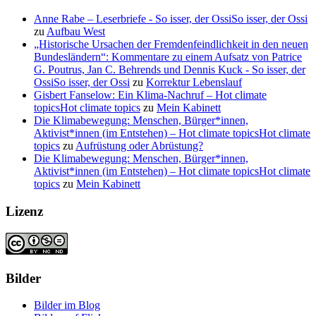
Anne Rabe – Leserbriefe - So isser, der OssiSo isser, der Ossi
zu
Aufbau West
„Historische Ursachen der Fremdenfeindlichkeit in den neuen
Bundesländern“: Kommentare zu einem Aufsatz von Patrice
G. Poutrus, Jan C. Behrends und Dennis Kuck - So isser, der
OssiSo isser, der Ossi
zu
Korrektur Lebenslauf
Gisbert Fanselow: Ein Klima-Nachruf – Hot climate
topicsHot climate topics
zu
Mein Kabinett
Die Klimabewegung: Menschen, Bürger*innen,
Aktivist*innen (im Entstehen) – Hot climate topicsHot climate
topics
zu
Aufrüstung oder Abrüstung?
Die Klimabewegung: Menschen, Bürger*innen,
Aktivist*innen (im Entstehen) – Hot climate topicsHot climate
topics
zu
Mein Kabinett
Lizenz
Bilder
Bilder im Blog