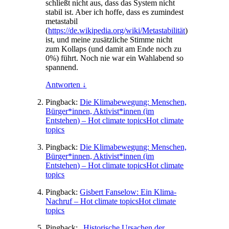
schließt nicht aus, dass das Sys­tem nicht
sta­bil ist. Aber ich hof­fe, dass es zumin­dest
meta­sta­bil
(
https://de.wikipedia.org/wiki/Metastabilität
)
ist, und mei­ne zusätz­li­che Stim­me nicht
zum Kol­laps (und damit am Ende noch zu
0%) führt. Noch nie war ein Wahl­abend so
spannend.
Antworten
↓
Pingback:
Die Klimabewegung: Menschen,
Bürger*innen, Aktivist*innen (im
Entstehen) – Hot climate topicsHot climate
topics
Pingback:
Die Klimabewegung: Menschen,
Bürger*innen, Aktivist*innen (im
Entstehen) – Hot climate topicsHot climate
topics
Pingback:
Gisbert Fanselow: Ein Klima-
Nachruf – Hot climate topicsHot climate
topics
Pingback:
„Historische Ursachen der