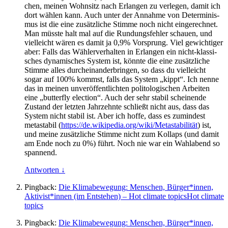
chen, mei­nen Wohn­sitz nach Erlan­gen zu ver­le­gen, damit ich
dort wäh­len kann. Auch unter der Annah­me von Deter­mi­nis­
mus ist die eine zusätz­li­che Stim­me noch nicht ein­ge­rech­net.
Man müss­te halt mal auf die Run­dungs­feh­ler schau­en, und
viel­leicht wären es damit ja 0,9% Vor­sprung. Viel gewich­ti­ger
aber: Falls das Wäh­ler­ver­hal­ten in Erlan­gen ein nicht-klas­si­
sches dyna­mi­sches Sys­tem ist, könn­te die eine zusätz­li­che
Stim­me alles durch­ein­an­der­brin­gen, so dass du viel­leicht
sogar auf 100% kommst, falls das Sys­tem „kippt“. Ich nen­ne
das in mei­nen unver­öf­fent­lich­ten poli­to­lo­gi­schen Arbei­ten
eine „but­ter­fly elec­tion“. Auch der sehr sta­bil schei­nen­de
Zustand der letz­ten Jahr­zehn­te schließt nicht aus, dass das
Sys­tem nicht sta­bil ist. Aber ich hof­fe, dass es zumin­dest
meta­sta­bil (
https://de.wikipedia.org/wiki/Metastabilität
) ist,
und mei­ne zusätz­li­che Stim­me nicht zum Kol­laps (und damit
am Ende noch zu 0%) führt. Noch nie war ein Wahl­abend so
spannend.
Antworten
↓
Pingback:
Die Klimabewegung: Menschen, Bürger*innen,
Aktivist*innen (im Entstehen) – Hot climate topicsHot climate
topics
Pingback:
Die Klimabewegung: Menschen, Bürger*innen,