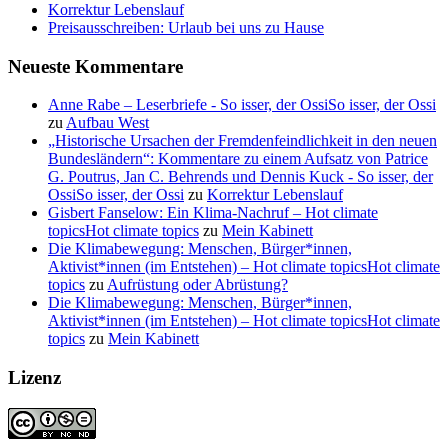
Korrektur Lebenslauf
Preisausschreiben: Urlaub bei uns zu Hause
Neueste Kommentare
Anne Rabe – Leserbriefe - So isser, der OssiSo isser, der Ossi
zu
Aufbau West
„Historische Ursachen der Fremdenfeindlichkeit in den neuen
Bundesländern“: Kommentare zu einem Aufsatz von Patrice
G. Poutrus, Jan C. Behrends und Dennis Kuck - So isser, der
OssiSo isser, der Ossi
zu
Korrektur Lebenslauf
Gisbert Fanselow: Ein Klima-Nachruf – Hot climate
topicsHot climate topics
zu
Mein Kabinett
Die Klimabewegung: Menschen, Bürger*innen,
Aktivist*innen (im Entstehen) – Hot climate topicsHot climate
topics
zu
Aufrüstung oder Abrüstung?
Die Klimabewegung: Menschen, Bürger*innen,
Aktivist*innen (im Entstehen) – Hot climate topicsHot climate
topics
zu
Mein Kabinett
Lizenz