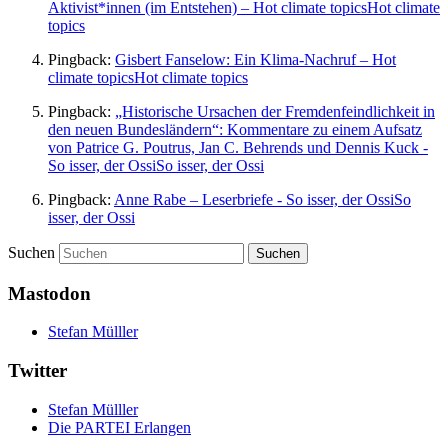
Aktivist*innen (im Entstehen) – Hot climate topicsHot climate
topics
Pingback:
Gisbert Fanselow: Ein Klima-Nachruf – Hot
climate topicsHot climate topics
Pingback:
„Historische Ursachen der Fremdenfeindlichkeit in
den neuen Bundesländern“: Kommentare zu einem Aufsatz
von Patrice G. Poutrus, Jan C. Behrends und Dennis Kuck -
So isser, der OssiSo isser, der Ossi
Pingback:
Anne Rabe – Leserbriefe - So isser, der OssiSo
isser, der Ossi
Suchen
Mastodon
Stefan Mülller
Twitter
Stefan Mülller
Die PARTEI Erlangen