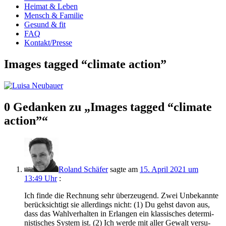
Heimat & Leben
Mensch & Familie
Gesund & fit
FAQ
Kontakt/Presse
Images tagged “climate action”
0 Gedanken zu „
Images tagged “climate
action”
“
Roland Schäfer
sagte am
15. April 2021 um
13:49 Uhr
:
Ich fin­de die Rech­nung sehr über­zeu­gend. Zwei Unbe­kann­te
berück­sich­tigt sie aller­dings nicht: (1) Du gehst davon aus,
dass das Wahl­ver­hal­ten in Erlan­gen ein klas­si­sches deter­mi­
nis­ti­sches Sys­tem ist. (2) Ich wer­de mit aller Gewalt ver­su­