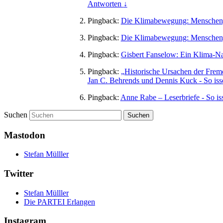
Antworten
↓
Pingback:
Die Klimabewegung: Menschen, B
Pingback:
Die Klimabewegung: Menschen, B
Pingback:
Gisbert Fanselow: Ein Klima-Nac
Pingback:
„Historische Ursachen der Frem
Jan C. Behrends und Dennis Kuck - So isser
Pingback:
Anne Rabe – Leserbriefe - So iss
Suchen
Mastodon
Stefan Mülller
Twitter
Stefan Mülller
Die PARTEI Erlangen
Instagram