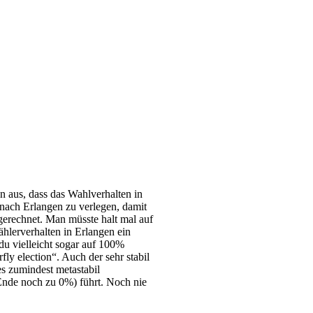
n aus, dass das Wahl­ver­hal­ten in
z nach Erlan­gen zu ver­le­gen, damit
ge­rech­net. Man müss­te halt mal auf
ler­ver­hal­ten in Erlan­gen ein
s du viel­leicht sogar auf 100%
­fly elec­tion“. Auch der sehr sta­bil
s zumin­dest meta­sta­bil
m Ende noch zu 0%) führt. Noch nie