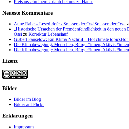
Preisausschreiben: Urlaub bei uns zu Hause
Neueste Kommentare
Anne Rabe – Leserbriefe - So isser, der OssiSo isser, der Ossi
z
„Historische Ursachen der Fremdenfeindlichkeit in den neuen 
Ossi
zu
Korrektur Lebenslauf
Gisbert Fanselow: Ein Klima-Nachruf – Hot climate topicsHot c
Die Klimabewegung: Menschen, Bürger*innen, Aktivist*innen (i
Die Klimabewegung: Menschen, Bürger*innen, Aktivist*innen (i
Lizenz
Bilder
Bilder im Blog
Bilder auf Flickr
Erklärungen
Impressum