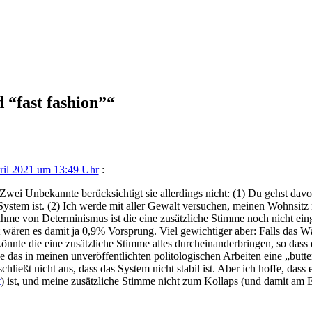
 “fast fashion”
“
ril 2021 um 13:49 Uhr
:
Zwei Unbe­kann­te berück­sich­tigt sie aller­dings nicht: (1) Du gehst davo
es Sys­tem ist. (2) Ich wer­de mit aller Gewalt ver­su­chen, mei­nen Wohn­sit
me von Deter­mi­nis­mus ist die eine zusätz­li­che Stim­me noch nicht ein­
t wären es damit ja 0,9% Vor­sprung. Viel gewich­ti­ger aber: Falls das Wäh­
könn­te die eine zusätz­li­che Stim­me alles durch­ein­an­der­brin­gen, so das
s in mei­nen unver­öf­fent­lich­ten poli­to­lo­gi­schen Arbei­ten eine „but­ter
schließt nicht aus, dass das Sys­tem nicht sta­bil ist. Aber ich hof­fe, dass e
t
) ist, und mei­ne zusätz­li­che Stim­me nicht zum Kol­laps (und damit a