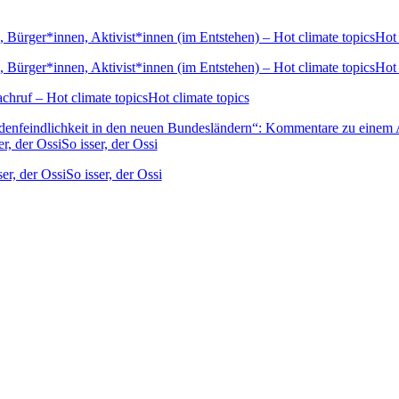
ürger*innen, Aktivist*innen (im Entstehen) – Hot climate topicsHot c
ürger*innen, Aktivist*innen (im Entstehen) – Hot climate topicsHot c
hruf – Hot climate topicsHot climate topics
denfeindlichkeit in den neuen Bundesländern“: Kommentare zu einem A
, der OssiSo isser, der Ossi
er, der OssiSo isser, der Ossi