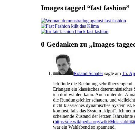
Images tagged “fast fashion”
0 Gedanken zu „
Images tagged
Roland Schäfer
sagte am
15. Ap
Ich fin­de die Rech­nung sehr über­zeu­gend. 
Erlan­gen ein klas­si­sches deter­mi­nis­ti­sch
ich dort wäh­len kann. Auch unter der Annah­
die Run­dungs­feh­ler schau­en, und viel­leich
nicht-klas­si­sches dyna­mi­sches Sys­tem ist, 
kommst, falls das Sys­tem „kippt“. Ich nen­ne da
schei­nen­de Zustand der letz­ten Jahr­zehn­te 
(
https://de.wikipedia.org/wiki/Metastabilitä
war ein Wahl­abend so spannend.