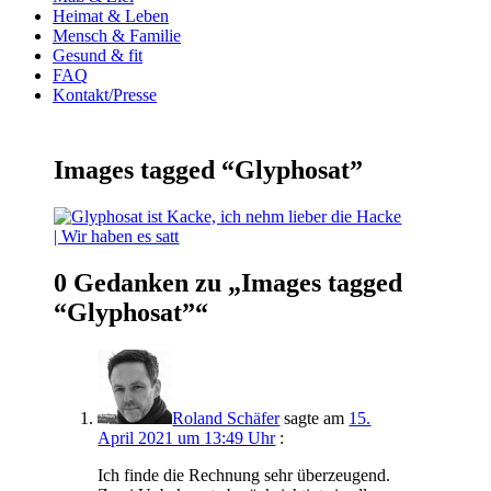
Heimat & Leben
Mensch & Familie
Gesund & fit
FAQ
Kontakt/Presse
Images tagged “Glyphosat”
0 Gedanken zu „
Images tagged
“Glyphosat”
“
Roland Schäfer
sagte am
15.
April 2021 um 13:49 Uhr
:
Ich fin­de die Rech­nung sehr über­zeu­gend.