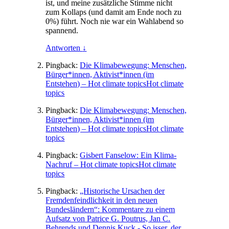
ist, und mei­ne zusätz­li­che Stim­me nicht
zum Kol­laps (und damit am Ende noch zu
0%) führt. Noch nie war ein Wahl­abend so
spannend.
Antworten
↓
Pingback:
Die Klimabewegung: Menschen,
Bürger*innen, Aktivist*innen (im
Entstehen) – Hot climate topicsHot climate
topics
Pingback:
Die Klimabewegung: Menschen,
Bürger*innen, Aktivist*innen (im
Entstehen) – Hot climate topicsHot climate
topics
Pingback:
Gisbert Fanselow: Ein Klima-
Nachruf – Hot climate topicsHot climate
topics
Pingback:
„Historische Ursachen der
Fremdenfeindlichkeit in den neuen
Bundesländern“: Kommentare zu einem
Aufsatz von Patrice G. Poutrus, Jan C.
Behrends und Dennis Kuck - So isser, der