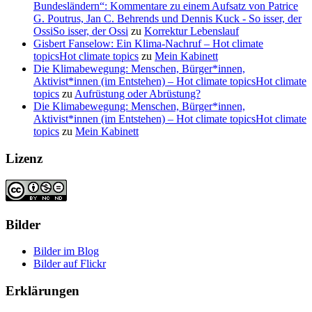
Bundesländern“: Kommentare zu einem Aufsatz von Patrice
G. Poutrus, Jan C. Behrends und Dennis Kuck - So isser, der
OssiSo isser, der Ossi
zu
Korrektur Lebenslauf
Gisbert Fanselow: Ein Klima-Nachruf – Hot climate
topicsHot climate topics
zu
Mein Kabinett
Die Klimabewegung: Menschen, Bürger*innen,
Aktivist*innen (im Entstehen) – Hot climate topicsHot climate
topics
zu
Aufrüstung oder Abrüstung?
Die Klimabewegung: Menschen, Bürger*innen,
Aktivist*innen (im Entstehen) – Hot climate topicsHot climate
topics
zu
Mein Kabinett
Lizenz
Bilder
Bilder im Blog
Bilder auf Flickr
Erklärungen