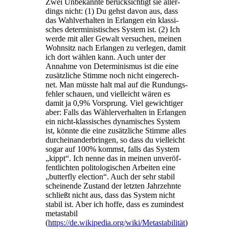
Zwei Unbe­kann­te berück­sich­tigt sie aller­
dings nicht: (1) Du gehst davon aus, dass
das Wahl­ver­hal­ten in Erlan­gen ein klas­si­
sches deter­mi­nis­ti­sches Sys­tem ist. (2) Ich
wer­de mit aller Gewalt ver­su­chen, mei­nen
Wohn­sitz nach Erlan­gen zu ver­le­gen, damit
ich dort wäh­len kann. Auch unter der
Annah­me von Deter­mi­nis­mus ist die eine
zusätz­li­che Stim­me noch nicht ein­ge­rech­
net. Man müss­te halt mal auf die Run­dungs­
feh­ler schau­en, und viel­leicht wären es
damit ja 0,9% Vor­sprung. Viel gewich­ti­ger
aber: Falls das Wäh­ler­ver­hal­ten in Erlan­gen
ein nicht-klas­si­sches dyna­mi­sches Sys­tem
ist, könn­te die eine zusätz­li­che Stim­me alles
durch­ein­an­der­brin­gen, so dass du viel­leicht
sogar auf 100% kommst, falls das Sys­tem
„kippt“. Ich nen­ne das in mei­nen unver­öf­
fent­lich­ten poli­to­lo­gi­schen Arbei­ten eine
„but­ter­fly elec­tion“. Auch der sehr sta­bil
schei­nen­de Zustand der letz­ten Jahr­zehn­te
schließt nicht aus, dass das Sys­tem nicht
sta­bil ist. Aber ich hof­fe, dass es zumin­dest
meta­sta­bil
(
https://de.wikipedia.org/wiki/Metastabilität
)