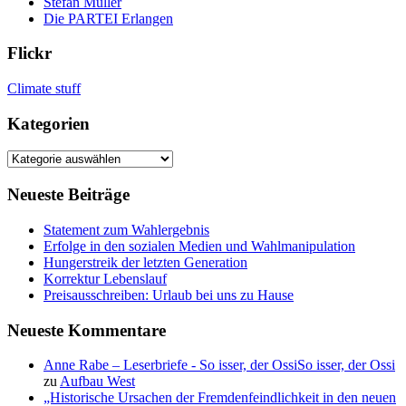
Stefan Müller
Die PARTEI Erlangen
Flickr
Climate stuff
Kategorien
Kategorien
Neueste Beiträge
Statement zum Wahlergebnis
Erfolge in den sozialen Medien und Wahlmanipulation
Hungerstreik der letzten Generation
Korrektur Lebenslauf
Preisausschreiben: Urlaub bei uns zu Hause
Neueste Kommentare
Anne Rabe – Leserbriefe - So isser, der OssiSo isser, der Ossi
zu
Aufbau West
„Historische Ursachen der Fremdenfeindlichkeit in den neuen