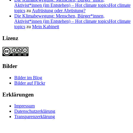
Aktivist*innen (im Entstehen) – Hot climate topicsHot climate
topics
zu
Aufrüstung oder Abrüstung?
Die Klimabewegung: Menschen, Bürger*innen,
Aktivist*innen (im Entstehen) – Hot climate topicsHot climate
topics
zu
Mein Kabinett
Lizenz
Bilder
Bilder im Blog
Bilder auf Flickr
Erklärungen
Impressum
Datenschutzerklärung
Transparenzerklärung