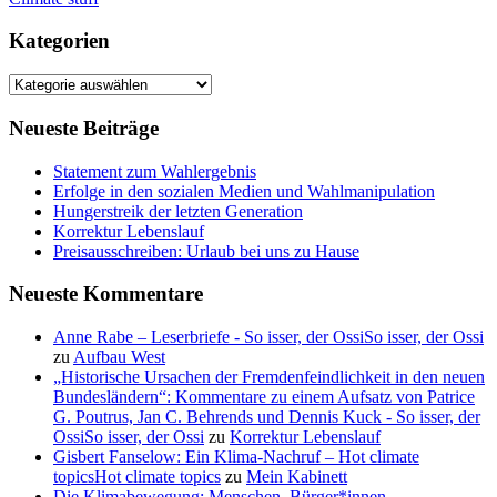
Kategorien
Kategorien
Neueste Beiträge
Statement zum Wahlergebnis
Erfolge in den sozialen Medien und Wahlmanipulation
Hungerstreik der letzten Generation
Korrektur Lebenslauf
Preisausschreiben: Urlaub bei uns zu Hause
Neueste Kommentare
Anne Rabe – Leserbriefe - So isser, der OssiSo isser, der Ossi
zu
Aufbau West
„Historische Ursachen der Fremdenfeindlichkeit in den neuen
Bundesländern“: Kommentare zu einem Aufsatz von Patrice
G. Poutrus, Jan C. Behrends und Dennis Kuck - So isser, der
OssiSo isser, der Ossi
zu
Korrektur Lebenslauf
Gisbert Fanselow: Ein Klima-Nachruf – Hot climate
topicsHot climate topics
zu
Mein Kabinett
Die Klimabewegung: Menschen, Bürger*innen,