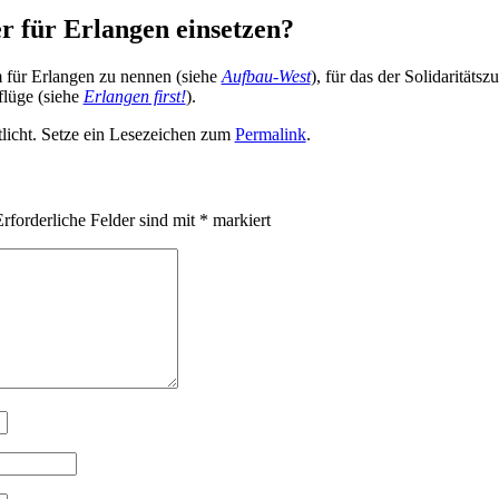
er für Erlangen einsetzen?
m für Erlan­gen zu nen­nen (sie­he
Auf­bau-West
), für das der Soli­da­ri­täts­
flü­ge (sie­he
Erlan­gen first!
).
licht. Setze ein Lesezeichen zum
Permalink
.
rforderliche Felder sind mit
*
markiert