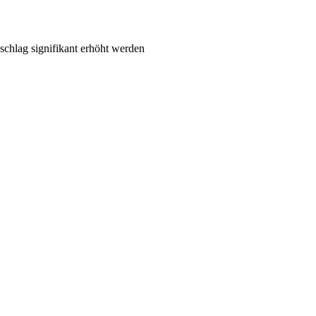
zu­schlag signi­fi­kant erhöht wer­den