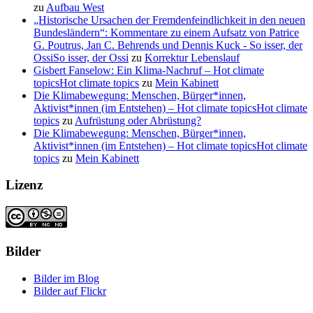
zu
Aufbau West
„Historische Ursachen der Fremdenfeindlichkeit in den neuen
Bundesländern“: Kommentare zu einem Aufsatz von Patrice
G. Poutrus, Jan C. Behrends und Dennis Kuck - So isser, der
OssiSo isser, der Ossi
zu
Korrektur Lebenslauf
Gisbert Fanselow: Ein Klima-Nachruf – Hot climate
topicsHot climate topics
zu
Mein Kabinett
Die Klimabewegung: Menschen, Bürger*innen,
Aktivist*innen (im Entstehen) – Hot climate topicsHot climate
topics
zu
Aufrüstung oder Abrüstung?
Die Klimabewegung: Menschen, Bürger*innen,
Aktivist*innen (im Entstehen) – Hot climate topicsHot climate
topics
zu
Mein Kabinett
Lizenz
Bilder
Bilder im Blog
Bilder auf Flickr