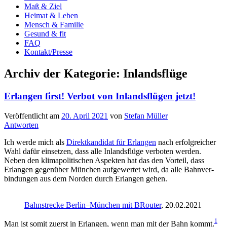
Maß & Ziel
Heimat & Leben
Mensch & Familie
Gesund & fit
FAQ
Kontakt/Presse
Archiv der Kategorie:
Inlandsflüge
Erlangen first! Verbot von Inlandsflügen jetzt!
Veröffentlicht am
20. April 2021
von
Stefan Müller
Antworten
Ich wer­de mich als
Direkt­kan­di­dat für Erlan­gen
nach erfolg­rei­cher
Wahl dafür ein­set­zen, dass alle Inlands­flü­ge ver­bo­ten wer­den.
Neben den kli­ma­po­li­ti­schen Aspek­ten hat das den Vor­teil, dass
Erlan­gen gegen­über Mün­chen auf­ge­wer­tet wird, da alle Bahn­ver­
bin­dun­gen aus dem Nor­den durch Erlan­gen gehen.
Bahn­stre­cke Berlin–München mit BRou­ter
, 20.02.2021
1
Man ist somit zuerst in Erlan­gen, wenn man mit der Bahn kommt.