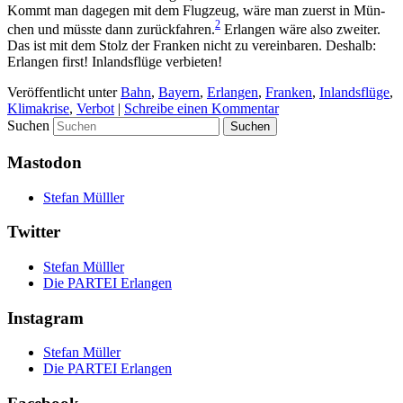
Kommt man dage­gen mit dem Flug­zeug, wäre man zuerst in Mün­
2
chen und müss­te dann zurück­fah­ren.
Erlan­gen wäre also zwei­ter.
Das ist mit dem Stolz der Fran­ken nicht zu ver­ein­ba­ren. Des­halb:
Erlan­gen first! Inlands­flü­ge verbieten!
Veröffentlicht unter
Bahn
,
Bayern
,
Erlangen
,
Franken
,
Inlandsflüge
,
Klimakrise
,
Verbot
|
Schreibe einen Kommentar
Suchen
Mastodon
Stefan Mülller
Twitter
Stefan Mülller
Die PARTEI Erlangen
Instagram
Stefan Müller
Die PARTEI Erlangen