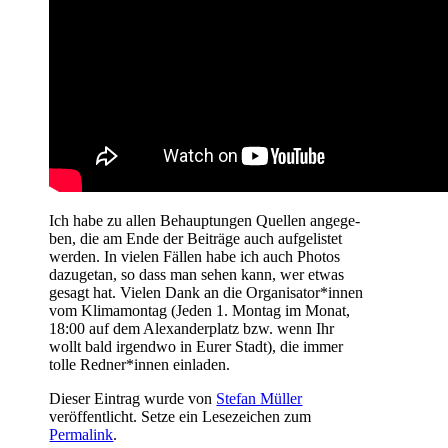
Ich habe zu allen Behaup­tun­gen Quel­len ange­ge­
ben, die am Ende der Bei­trä­ge auch auf­ge­lis­tet
wer­den. In vie­len Fäl­len habe ich auch Pho­tos
dazu­ge­tan, so dass man sehen kann, wer etwas
gesagt hat. Vie­len Dank an die Organisator*innen
vom Kli­ma­mon­tag (Jeden 1. Mon­tag im Monat,
18:00 auf dem Alex­an­der­platz bzw. wenn Ihr
wollt bald irgend­wo in Eurer Stadt), die immer
tol­le Redner*innen einladen.
Dieser Eintrag wurde von
Stefan Müller
veröffentlicht. Setze ein Lesezeichen zum
Permalink
.