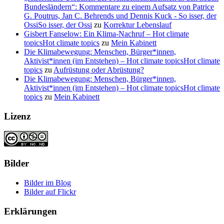
Bundesländern“: Kommentare zu einem Aufsatz von Patrice
G. Poutrus, Jan C. Behrends und Dennis Kuck - So isser, der
OssiSo isser, der Ossi
zu
Korrektur Lebenslauf
Gisbert Fanselow: Ein Klima-Nachruf – Hot climate
topicsHot climate topics
zu
Mein Kabinett
Die Klimabewegung: Menschen, Bürger*innen,
Aktivist*innen (im Entstehen) – Hot climate topicsHot climate
topics
zu
Aufrüstung oder Abrüstung?
Die Klimabewegung: Menschen, Bürger*innen,
Aktivist*innen (im Entstehen) – Hot climate topicsHot climate
topics
zu
Mein Kabinett
Lizenz
Bilder
Bilder im Blog
Bilder auf Flickr
Erklärungen