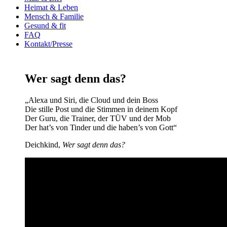
Heimat & Leben
Mensch & Familie
Gesund & fit
FAQ
Kontakt/Presse
Wer sagt denn das?
„Ale­xa und Siri, die Cloud und dein Boss
Die stil­le Post und die Stim­men in dei­nem Kopf
Der Guru, die Trai­ner, der TÜV und der Mob
Der hat’s von Tin­der und die haben’s von Gott“
Deich­kind,
Wer sagt denn das?