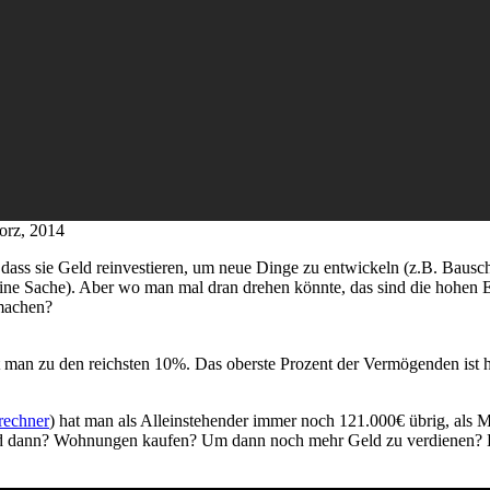
­orz, 2014
dass sie Geld reinves­tie­ren, um neue Din­ge zu ent­wi­ckeln (z.B. Bau­sc
ine Sache). Aber wo man mal dran dre­hen könn­te, das sind die hohen Ein
 machen?
zu den reichs­ten 10%. Das obers­te Pro­zent der Ver­mö­gen­den ist hier
­rech­ner
) hat man als Allein­ste­hen­der immer noch 121.000€ übrig, als 
 dann? Woh­nun­gen kau­fen? Um dann noch mehr Geld zu ver­die­nen? 