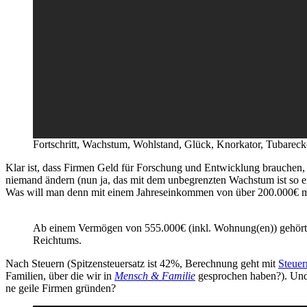
Fort­schritt, Wachs­tum, Wohl­stand, Glück, Knor­ka­tor, Tuba­reck
Klar ist, dass Fir­men Geld für For­schung und Ent­wick­lung brau­chen, 
nie­mand ändern (nun ja, das mit dem unbe­grenz­ten Wachs­tum ist so e
Was will man denn mit einem Jah­res­ein­kom­men von über 200.000€
Ab einem Ver­mö­gen von 555.000€ (inkl. Wohnung(en)) gehört man 
Reichtums.
Nach Steu­ern (Spit­zen­steu­er­satz ist 42%, Berech­nung geht mit
Steu­er
Fami­li­en, über die wir in
Mensch & Fami­lie
gespro­chen haben?). Und
ne gei­le Fir­men gründen?