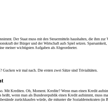
nimmt. Der Staat muss mit den Steu­er­mit­teln haus­hal­ten, die ihm zur Ver
­ons­kraft der Bür­ger und der Wirt­schaft aufs Spiel set­zen. Spar­sam­keit, g
ls eine mei­ner wich­tigs­ten Auf­ga­ben als Abgeordneter.
n? Gucken wir mal nach. Die ers­ten zwei Sät­ze sind Trivialitäten.
mt
d so. Mit Kre­di­ten. Oh, Moment. Kre­di­te? Wenn man einen Kre­dit auf­
bt, das heißt, wenn man als Bun­des­re­pu­blik einen Kre­dit auf­nimmt, mus
be­stän­de zurück­kau­fen wür­de, die mit­un­ter die Sozi­al­de­mo­kra­ten (in 