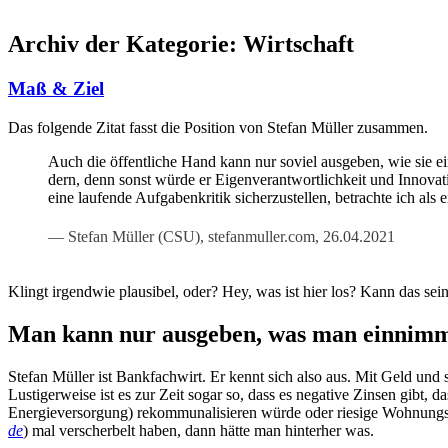
Archiv der Kategorie:
Wirtschaft
Maß & Ziel
Das fol­gen­de Zitat fasst die Posi­ti­on von Ste­fan Mül­ler zusammen.
Auch die öffent­li­che Hand kann nur soviel aus­ge­ben, wie sie ein­
dern, denn sonst wür­de er Eigen­ver­ant­wort­lich­keit und Inno­va­ti
eine lau­fen­de Auf­ga­ben­kri­tik sicher­zu­stel­len, betrach­te ich a
Ste­fan Mül­ler (CSU), stefanmuller.com, 26.04.2021
Klingt irgend­wie plau­si­bel, oder? Hey, was ist hier los? Kann das sei
Man kann nur ausgeben, was man einnim
Ste­fan Mül­ler ist Bank­fach­wirt. Er kennt sich also aus. Mit Geld un
Lus­ti­ger­wei­se ist es zur Zeit sogar so, dass es nega­ti­ve Zin­sen gi
Ener­gie­ver­sor­gung) rekom­mu­na­li­sie­ren wür­de oder rie­si­ge Woh­nungs­
de
) mal ver­scher­belt haben, dann hät­te man hin­ter­her was.