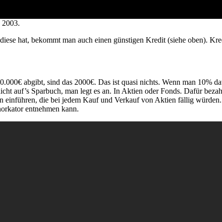
, 2003.
e­se hat, bekommt man auch einen güns­ti­gen Kre­dit (sie­he oben). Kre­d
0.000€ abgibt, sind das 2000€. Das ist qua­si nichts. Wenn man 10% da
ht auf’s Spar­buch, man legt es an. In Akti­en oder Fonds. Dafür beza
ern ein­füh­ren, die bei jedem Kauf und Ver­kauf von Akti­en fäl­lig wür­d
r­ka­tor ent­neh­men kann.