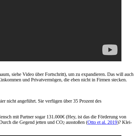
haum, sie­he Video über Fort­schritt), um zu expan­die­ren. Das will auch
­kom­men und Pri­vat­ver­mö­gen, die eben nicht in Fir­men ste­cken.
 nicht ange­führt. Sie ver­fü­gen über 35 Pro­zent des
Mensch mit Part­ner sogar 131.000€ (Hey, ist das die För­de­rung von
Durch die Gegend jet­ten und CO
aus­sto­ßen (
Otto et al. 2019
)? Klei­
2