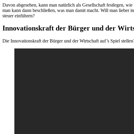
Davon abge­se­hen, kann man natür­lich als Gesell­schaft fest­le­gen, wie 
man kann dann beschlie­ßen, was man damit macht. Will man lie­ber in d
steu­er einführen?
Innovationskraft der Bürger und der Wirt
Die Inno­va­ti­ons­kraft der Bür­ger und der Wirt­schaft auf’s Spiel st