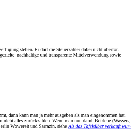
­fü­gung ste­hen. Er darf die Steu­er­zah­ler dabei nicht über­for­
eziel­te, nach­hal­ti­ge und trans­pa­ren­te Mit­tel­ver­wen­dung sowie
nimmt, dann kann man ja mehr aus­ge­ben als man ein­ge­nom­men hat.
s man nicht alles zurück­zah­len. Wenn man nun damit Betrie­be (Wasser‑,
Ber­lin Wowe­reit und Sar­ra­zin, sie­he
Als das Tafel­sil­ber ver­kauft wur­