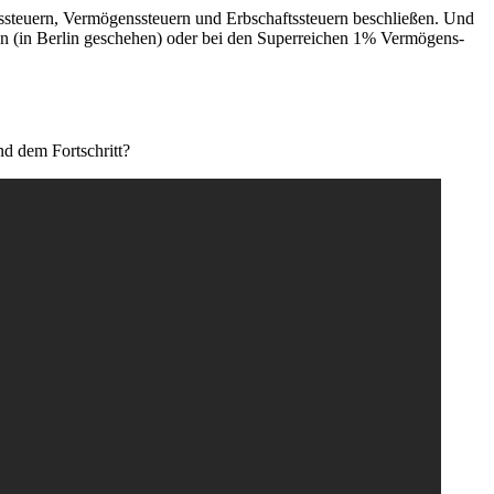
­steu­ern, Ver­mö­gens­steu­ern und Erb­schafts­steu­ern beschlie­ßen. Und
 (in Ber­lin gesche­hen) oder bei den Super­rei­chen 1% Ver­mö­gens­
und dem Fortschritt?