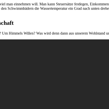
viel man ein­neh­men will. Man kann Steu­er­sät­ze fest­le­gen, Ein­kom­mens
en Schwimm­bä­dern die Was­ser­tem­pe­ra­tur ein Grad nach unten dre­hen
schaft
el­len? Um Him­mels Wil­len? Was wird denn dann aus unse­rem Wohl­stand 