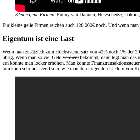
Klei­ne gei­le Fir­men
, Fun­ny van Dan­nen, Herz­schei­ße, Tri­kont
Für klei­ne gei­le Fir­men rei­chen auch 120.000€ noch. Und wenn man di
Eigentum ist eine Last
Wenn man zusätz­lich zum Höchst­steu­er­satz von 42% noch 1% der 20
übrig. Wenn man so viel Geld
ver­dient
bekommt, dann legt man das nic
ern könn­te man locker erhö­hen. Man könn­te Finanz­trans­ak­ti­ons­steu­
tum kann sehr belas­tend sein, wie man den fol­gen­den Lie­dern von Kno