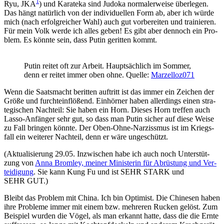
1
Ryu, JKA
) und Kara­te­ka sind Judo­ka nor­ma­ler­wei­se über­le­gen.
Das hängt natür­lich von der indi­vi­du­el­len Form ab, aber ich wür­de
mich (nach erfolg­rei­cher Wahl) auch gut vor­be­rei­ten und trai­nie­ren.
Für mein Volk wer­de ich alles geben! Es gibt aber den­noch ein Pro­
blem. Es könn­te sein, dass Putin gerit­ten kommt.
Putin rei­tet oft zur Arbeit. Haupt­säch­lich im Som­mer,
denn er rei­tet immer oben ohne. Quel­le:
Marzelloz071
Wenn die Saats­macht berit­ten auf­tritt ist das immer ein Zei­chen der
Grö­ße und furcht­ein­flö­ßend. Ein­hör­ner haben aller­dings einen stra­
te­gi­schen Nach­teil: Sie haben ein Horn. Die­ses Horn tref­fen auch
Las­so-Anfän­ger sehr gut, so dass man Putin sicher auf die­se Wei­se
zu Fall brin­gen könn­te. Der Oben-Ohne-Nar­ziss­mus ist im Kriegs­
fall ein wei­te­rer Nach­teil, denn er wäre ungeschützt.
(Aktua­li­sie­rung 29.05. Inzwi­schen habe ich auch noch Unter­stüt­
zung von
Anna Brom­ley, mei­ner Minis­te­rin für Abrüs­tung und Ver­
tei­di­gung
. Sie kann Kung Fu und ist SEHR STARK und
SEHR GUT.)
Bleibt das Pro­blem mit Chi­na. Ich bin Opti­mist. Die Chi­ne­sen haben
ihre Pro­ble­me immer mit einem bzw. meh­re­ren Rucken gelöst. Zum
Bei­spiel wur­den die Vögel, als man erkannt hat­te, dass die die Ern­te