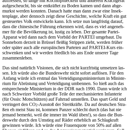
auf­fres­sen, so lan­ge mit Koch­topf­de­ckeln und ande­rem Krach­ge­rät
auf­ge­scheucht, bis sie ent­kräf­tet zu Boden kamen und dann abge­
murkst wer­den konn­ten. Danach hat­te man dann zwar eine Insek­
ten­pla­ge, aber den­noch zeigt die­se Geschich­te, wel­che Kraft ein gut
gesteu­er­tes Volk ent­wi­ckeln kann. Ich set­ze nun lang­fris­tig dar­auf,
dass die chi­ne­si­sche Füh­rung erken­nen wird, dass es viel ange­neh­
mer für die Bevöl­ke­rung ist, lus­tig zu leben. Der gesam­te Par­tei-
Appa­rat wird dann nach dem Vor­bild der PARTEI umge­baut. Da
Son­ne­born der­zeit in Brüs­sel flei­ßig Strip­pen zieht, wer­den frü­her
oder spä­ter auch alle euro­päi­schen Par­tei­en auf PAR­TEI-Kurs ein­
schwen­ken und wir wer­den fried­lich bis ans Ende unse­rer Tage
zusammenleben.
Das sind natür­lich Visio­nen, die sich nicht kurz­fris­tig umset­zen las­
sen. Ich wür­de also die Bun­des­wehr nicht sofort auf­lö­sen. Für den
Anfang wür­de ich erst­mal das Ver­tei­di­gungs­mi­nis­te­ri­um in Minis­te­
ri­um für Abrüs­tung und Ver­tei­di­gung umben­nen. So hieß auch das
ent­spre­chen­de Minis­te­ri­um in der DDR nach 1990. Dann wür­de ich
nach Schwei­zer Vor­bild gro­ße Tei­le der mecha­ni­sier­ten Infan­te­rie
(für Ossis: Mot­schüt­zen) auf Fahr­rad umstel­len. Das spart Geld und
ver­rin­gert den CO
-Aus­stoß der Streit­kräf­te. Da auf deut­schen Stra­
2
ßen eh meist Stau ist, kom­men Pan­zer schlecht durch (das hat nie
jemand bemerkt, weil die immer im Wald üben!), so dass die Bun­
des­wehr durch den Umstieg auf Räder erheb­lich an Schlag­kraft
gewin­nen wür­de. Ich wür­de eine Frau­en­quo­te von 50% auf allen