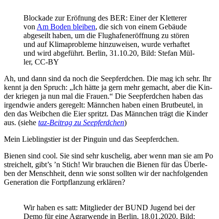
Blo­cka­de zur Eröf­nung des BER: Einer der Klet­te­rer
von
Am Boden blei­ben
, die sich von einem Gebäu­de
abge­seilt haben, um die Flug­ha­fen­er­öff­nung zu stö­ren
und auf Kli­ma­pro­ble­me hin­zu­wei­sen, wur­de ver­haf­tet
und wird abge­führt. Ber­lin, 31.10.20, Bild: Ste­fan Mül­
ler, CC-BY
Ah, und dann sind da noch die See­pferd­chen. Die mag ich sehr. Ihr
kennt ja den Spruch: „Ich hät­te ja gern mehr gemacht, aber die Kin­
der krie­gen ja nun mal die Frau­en.“ Die See­pferd­chen haben das
irgend­wie anders gere­gelt: Männ­chen haben einen Brut­beu­tel, in
den das Weib­chen die Eier spritzt. Das Männ­chen trägt die Kin­der
aus. (sie­he
taz-Bei­trag zu See­pferd­chen
)
Mein Lieb­lings­tier ist der Pin­gu­in und das Seepferdchen.
Bie­nen sind cool. Sie sind sehr kusche­lig, aber wenn man sie am Po
strei­chelt, gibt’s ’n Stich! Wir brau­chen die Bie­nen für das Über­le­
ben der Mensch­heit, denn wie sonst soll­ten wir der nach­fol­gen­den
Gene­ra­ti­on die Fort­pflan­zung erklären?
Wir haben es satt: Mit­glie­der der BUND Jugend bei der
Demo für eine Agrar­wen­de in Ber­lin, 18.01.2020, Bild: