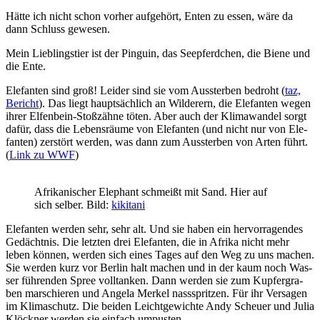
Hät­te ich nicht schon vor­her auf­ge­hört, Enten zu essen, wäre da
dann Schluss gewesen.
Mein Lieb­lings­tier ist der Pin­gu­in, das See­pferd­chen, die Bie­ne und
die Ente.
Ele­fan­ten sind groß! Lei­der sind sie vom Aus­ster­ben bedroht (
taz,
Bericht
). Das liegt haupt­säch­lich an Wil­de­rern, die Ele­fan­ten wegen
ihrer Elfen­bein-Stoß­zäh­ne töten. Aber auch der Kli­ma­wan­del sorgt
dafür, dass die Lebens­räu­me von Ele­fan­ten (und nicht nur von Ele­
fan­ten) zer­stört wer­den, was dann zum Aus­ster­ben von Arten führt.
(
Link zu WWF
)
Afri­ka­ni­scher Ele­phant schmeißt mit Sand. Hier auf
sich sel­ber. Bild:
kiki­ta­ni
Ele­fan­ten wer­den sehr, sehr alt. Und sie haben ein her­vor­ra­gen­des
Gedächt­nis. Die letz­ten drei Ele­fan­ten, die in Afri­ka nicht mehr
leben kön­nen, wer­den sich eines Tages auf den Weg zu uns machen.
Sie wer­den kurz vor Ber­lin halt machen und in der kaum noch Was­
ser füh­ren­den Spree voll­tan­ken. Dann wer­den sie zum Kup­fer­gra­
ben mar­schie­ren und Ange­la Mer­kel nass­sprit­zen. Für ihr Ver­sa­gen
im Kli­ma­schutz. Die bei­den Leicht­ge­wich­te Andy Scheu­er und Julia
Klöck­ner wer­den sie ein­fach umpusten.