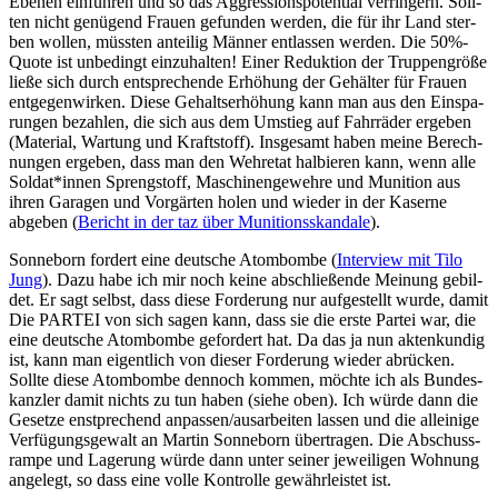
Ebe­nen ein­füh­ren und so das Aggres­si­ons­po­ten­ti­al ver­rin­gern. Soll­
ten nicht genü­gend Frau­en gefun­den wer­den, die für ihr Land ster­
ben wol­len, müss­ten antei­lig Män­ner ent­las­sen wer­den. Die 50%-
Quote ist unbe­dingt ein­zu­hal­ten! Einer Reduk­ti­on der Trup­pen­grö­ße
lie­ße sich durch ent­spre­chen­de Erhö­hung der Gehäl­ter für Frau­en
ent­ge­gen­wir­ken. Die­se Gehalts­er­hö­hung kann man aus den Ein­spa­
run­gen bezah­len, die sich aus dem Umstieg auf Fahr­rä­der erge­ben
(Mate­ri­al, War­tung und Kraft­stoff). Ins­ge­samt haben mei­ne Berech­
nun­gen erge­ben, dass man den Wehr­etat hal­bie­ren kann, wenn alle
Soldat*innen Spreng­stoff, Maschi­nen­ge­weh­re und Muni­ti­on aus
ihren Gara­gen und Vor­gär­ten holen und wie­der in der Kaser­ne
abge­ben (
Bericht in der taz über Muni­ti­ons­skan­da­le
).
Son­ne­born for­dert eine deut­sche Atom­bom­be (
Inter­view mit Tilo
Jung
). Dazu habe ich mir noch kei­ne abschlie­ßen­de Mei­nung gebil­
det. Er sagt selbst, dass die­se For­de­rung nur auf­ge­stellt wur­de, damit
Die PARTEI von sich sagen kann, dass sie die ers­te Par­tei war, die
eine deut­sche Atom­bom­be gefor­dert hat. Da das ja nun akten­kun­dig
ist, kann man eigent­lich von die­ser For­de­rung wie­der abrü­cken.
Soll­te die­se Atom­bom­be den­noch kom­men, möch­te ich als Bun­des­
kanz­ler damit nichts zu tun haben (sie­he oben). Ich wür­de dann die
Geset­ze enst­pre­chend anpassen/ausarbeiten las­sen und die allei­ni­ge
Ver­fü­gungs­ge­walt an Mar­tin Son­ne­born über­tra­gen. Die Abschuss­
ram­pe und Lage­rung wür­de dann unter sei­ner jewei­li­gen Woh­nung
ange­legt, so dass eine vol­le Kon­trol­le gewähr­leis­tet ist.