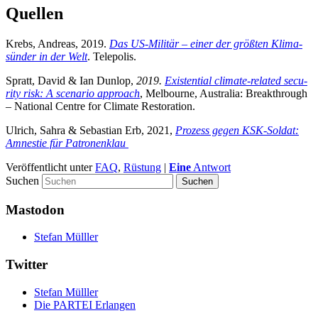
Quellen
Krebs, Andre­as, 2019.
Das US-Mili­tär – einer der größ­ten Kli­ma­
sün­der in der Welt
. Tele­po­lis.
Spratt, David & Ian Dun­lop,
2019.
Exis­ten­ti­al cli­ma­te-rela­ted secu­
ri­ty risk: A sce­na­rio approach
, Mel­bourne, Aus­tra­lia: Breakth­rough
– Natio­nal Cent­re for Cli­ma­te Restoration.
Ulrich, Sahra & Sebas­ti­an Erb, 2021,
Pro­zess gegen KSK-Sol­dat:
Amnes­tie für Patronenklau
Veröffentlicht unter
FAQ
,
Rüstung
|
Eine
Antwort
Suchen
Mastodon
Stefan Mülller
Twitter
Stefan Mülller
Die PARTEI Erlangen