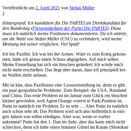
Veröffentlicht am
2. April 2021
von
Stefan Müller
1
Hin­ter­grund: Ich kan­di­die­re für Die PARTEI als Direkt­kan­di­dat für
den Bun­des­tag (
Pres­se­mit­tei­lung der Par­tei Die PARTEI)
. Dazu
muss ich natür­lich mei­ne Posi­tio­nen doku­men­tie­ren. Da ich antre­te,
um die Wahl von Ste­fan Mül­ler (CSU) zu ver­hin­dern, wird mei­ne
Mei­nung mit sei­ner ver­gli­chen. Viel Spaß!
Ich bin Pazi­fist. Ich war bei der Armee. Wäre es zum Krieg gekom­
men, hät­te ich genau einen Schuss abge­ge­ben. Auf mich sel­ber.
Mei­ne Ein­stel­lung hat sich ein biss­chen geän­dert: Ich wür­de mich
nicht mehr erschie­ßen. Das liegt aber dar­an, dass ich prin­zi­pi­ell kei­
ne Waf­fen mehr anfasse.
Mir ist klar, dass Pazi­fis­mus eine Luxus­ein­stel­lung ist, denn es gibt
ein paar geo­po­li­ti­sche Pro­ble­me. Zum Bei­spiel: die USA, Russ­land
und Chi­na. Das ers­te Pro­blem ist im Janu­ar zum Glück ein biss­chen
klei­ner gewor­den, weil Agent Oran­ge vor­erst in Park-Posi­ti­on ist.
Putin ist natür­lich ein Pro­blem. Er ist sehr … Aber Putin ist natür­lich
auch schon sehr alt. Das Pro­blem wird sich also hof­fent­lich in eini­
gen Jah­ren von selbst erle­di­gen. Aber was, wenn er vor­her
ankommt? Putin hat den 1. Dan im Judo, aber das kann mich nicht
schre­cken, denn ich habe einen brau­nen Gür­tel im Kara­te (Sho­to­kan