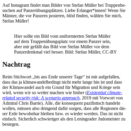
Auf Insta­gram fin­det man Bil­der von Ste­fan Mül­ler bei Trup­pen­be­
su­chen auf Pan­zer­übungs­plät­zen. Lie­be Erlanger*innen! Wenn Sie
Män­ner, die vor Pan­zern posie­ren, blöd fin­den, wäh­len Sie mich,
Ste­fan Müller!
Hier soll­te ein Bild vom uni­for­mier­ten Ste­fan Mül­ler
auf dem Trup­pen­übungs­platz vor einem Pan­zer sein,
aber mir gefällt das Bild von Ste­fan Mül­ler vor dem
Pan­zer­denk­mal viel bes­ser. Bild: Ste­fan Mül­ler, CC-BY
Nachtrag
Beim Stich­wort „bis ans Ende unse­rer Tage“ ist mir auf­ge­fal­len,
dass das ja kli­ma­wan­del­be­dingt nicht mehr lan­ge hin ist und dass
der Kli­ma­wan­del auch ein Grund für Migra­ti­on und Krie­ge sein
wird, wenn wir so wei­ter machen wie bis­her (
Exis­ten­ti­al cli­ma­te-
rela­ted secu­ri­ty risk: A sce­na­rio approach
, 2019 mit Vor­wort von
Admi­ral Chris Bar­rie). Alle, die kon­se­quent pazi­fis­tisch han­deln
wol­len, müs­sen also drin­gend dafür sor­gen, dass alle Regio­nen die­
ser Erde bewohn­bar blei­ben bzw. es wie­der wer­den. Das ist nicht
ein­fach. Sicher­lich schwie­ri­ger als den Lenin­gra­der Judo­meis­ter zu
besiegen.