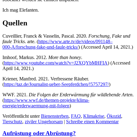
Ich mag Elefanten.
Quellen
Cuveil­lier, Franck & Vas­se­lin, Pas­cal. 2020.
For­schung, Fake und
fau­le Tricks
. arte. (
https://www.arte.tv/de/videos/091148–
000‑A/forschung-fake-und-faule-tricks/
) (Acces­sed April 14, 2021.)
Imhoof, Mar­kus. 2012.
More than honey
.
(
https://www.youtube.com/watch?v=J2XQYbMHFIA
) (Acces­sed
April 14, 2021.)
Krie­ner, Man­fred. 2021. Ver­fres­se­ne Räu­ber.
(
https://taz.de/Journalist-ueber-Seepferdchen/!5757297/
)
WWF. 2021.
Die Fol­gen der Erd­er­wär­mung für wild­le­ben­de Arten
.
(
https://www.wwf.de/themen-projekte/klima-
energie/erderwaermung-mit-folgen
)
Veröffentlicht unter
Bienensterben
,
FAQ
,
Klimakrise
,
Ökozid
,
Tierschutz
,
ziviler Ungehorsam
|
Schreibe einen Kommentar
Aufrüstung oder Abrüstung?