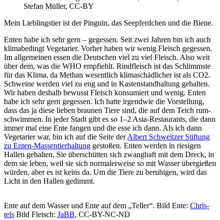
Ste­fan Mül­ler, CC-BY
Mein Lieb­lings­tier ist der Pin­gu­in, das See­pferd­chen und die Biene.
Enten habe ich sehr gern – geges­sen. Seit zwei Jah­ren bin ich auch
kli­ma­be­dingt Vege­ta­ri­er. Vor­her haben wir wenig Fleisch geges­sen.
Im all­ge­mei­nen essen die Deut­schen viel zu viel Fleisch. Also weit
über dem, was die WHO emp­fiehlt. Rind­fleisch ist das Schlimms­te
für das Kli­ma, da Methan wesent­lich kli­ma­schäd­li­cher ist als CO2.
Schwei­ne wer­den viel zu eng und in Kas­ten­stand­hal­tung gehal­ten.
Wir haben des­halb bewusst Fleisch kon­su­miert und wenig. Enten
habe ich sehr gern geges­sen. Ich hat­te irgend­wie die Vor­stel­lung,
dass das ja die­se lie­ben brau­nen Tie­re sind, die auf dem Teich rum­
schwim­men. In jeder Stadt gibt es so 1–2 Asia-Restau­rants, die dann
immer mal eine Ente fan­gen und die esse ich dann. Als ich dann
Vege­ta­ri­er war, bin ich auf die Sei­te der
Albert Schweit­zer Stif­tung
zu Enten-Mas­sen­tier­hal­tung
gesto­ßen. Enten wer­den in rie­si­gen
Hal­len gehal­ten. Sie über­schüt­ten sich zwang­haft mit dem Dreck, in
dem sie leben, weil sie sich nor­ma­ler­wei­se so mit Was­ser über­gie­ßen
wür­den, aber es ist keins da. Um die Tie­re zu beru­hi­gen, wird das
Licht in den Hal­len gedimmt.
Ente auf dem Was­ser und Ente auf dem „Tel­ler“. Bild Ente:
Chris­
tels
Bild Fleisch:
JaBB
, CC-BY-NC-ND