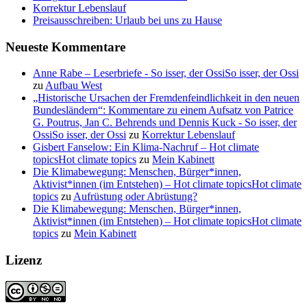
Korrektur Lebenslauf
Preisausschreiben: Urlaub bei uns zu Hause
Neueste Kommentare
Anne Rabe – Leserbriefe - So isser, der OssiSo isser, der Ossi
zu
Aufbau West
„Historische Ursachen der Fremdenfeindlichkeit in den neuen
Bundesländern“: Kommentare zu einem Aufsatz von Patrice
G. Poutrus, Jan C. Behrends und Dennis Kuck - So isser, der
OssiSo isser, der Ossi
zu
Korrektur Lebenslauf
Gisbert Fanselow: Ein Klima-Nachruf – Hot climate
topicsHot climate topics
zu
Mein Kabinett
Die Klimabewegung: Menschen, Bürger*innen,
Aktivist*innen (im Entstehen) – Hot climate topicsHot climate
topics
zu
Aufrüstung oder Abrüstung?
Die Klimabewegung: Menschen, Bürger*innen,
Aktivist*innen (im Entstehen) – Hot climate topicsHot climate
topics
zu
Mein Kabinett
Lizenz