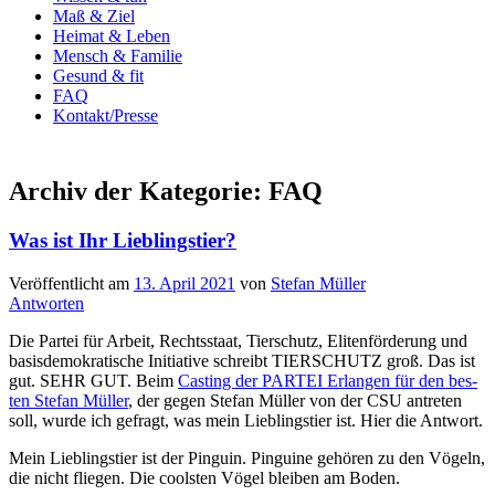
Maß & Ziel
Heimat & Leben
Mensch & Familie
Gesund & fit
FAQ
Kontakt/Presse
Archiv der Kategorie:
FAQ
Was ist Ihr Lieblingstier?
Veröffentlicht am
13. April 2021
von
Stefan Müller
Antworten
Die Par­tei für Arbeit, Rechts­staat, Tier­schutz, Eli­ten­för­de­rung und
basis­de­mo­kra­ti­sche Initia­ti­ve schreibt TIERSCHUTZ groß. Das ist
gut. SEHR GUT. Beim
Cas­ting der PARTEI Erlan­gen für den bes­
ten Ste­fan Mül­ler
, der gegen Ste­fan Mül­ler von der CSU antre­ten
soll, wur­de ich gefragt, was mein Lieb­lings­tier ist. Hier die Antwort.
Mein Lieb­lings­tier ist der Pin­gu­in. Pin­gui­ne gehö­ren zu den Vögeln,
die nicht flie­gen. Die cools­ten Vögel blei­ben am Boden.