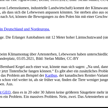
 von Lebens­räu­men, indus­tri­el­le Land­wirt­schaft) kommt der Kli­ma­wan
, als dass sich die Lebe­we­sen anpas­sen könn­ten. Sie ster­ben also aus o
Je nach Art, kön­nen die Bewe­gun­gen zu den Polen hin mit einer Geschwi
in Deutsch­land und Nord­eu­ro­pa.
r­ge. Die Erlan­ger Auto­bah­nen mit 12 Meter hoher Lärm­schutz­wand (sie­
 beim Kli­ma­mon­tag über Arten­ster­ben, Lebe­we­sen haben unter­schied­li­
­an­der­platz, 03.05.2021, Bild: Ste­fan Mül­ler, CC-BY
Dr. Bern­hard Kegel auch einer war, könn­te man sich sagen: „Na und, dan
etzt Tin­ten­fi­sche fan­gen kön­nen.“ Es gibt aber ein zusätz­li­ches Pro­
t das Pro­blem am Bei­spiel der
Kari­bus,
der kana­di­schen Ren­tier-Vari­an
n schon viel wei­ter ist, als sie frü­her war, fin­den die Tie­re weni­ger jun
­ben. Aus.
mit GEO
, dass es in 20 oder 30 Jah­ren kei­ne ­grö­ße­ren Säu­ge­tie­re mehr 
r haben ein Pro­blem. Ein mas­si­ves Pro­blem. Nein, zwei. Das Arten­ster­be