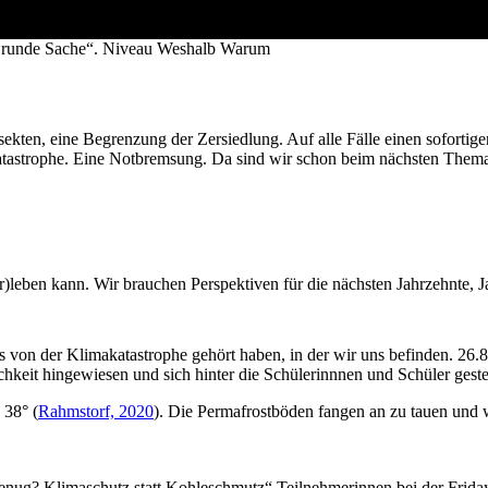
ig run­de Sache“. Niveau Wes­halb War­um
sek­ten, eine Begren­zung der Zer­sied­lung. Auf alle Fäl­le einen sofor­ti­ge
a­ta­stro­phe. Eine Not­brem­sung. Da sind wir schon beim nächs­ten Them
ben kann. Wir brau­chen Per­spek­ti­ven für die nächs­ten Jahr­zehn­te, Ja
s von der Kli­ma­ka­ta­stro­phe gehört haben, in der wir uns befin­den. 26
keit hin­ge­wie­sen und sich hin­ter die Schü­le­rinn­nen und Schü­ler geste
 38° (
Rahmstorf, 2020
). Die Per­ma­f­rost­bö­den fan­gen an zu tau­en und
 genug? Kli­ma­schutz statt Koh­le­schmutz“ Teil­neh­me­rin­nen bei der Fri