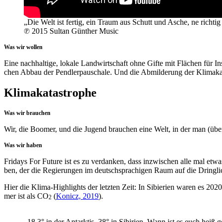
„Die Welt ist fer­tig, ein Traum aus Schutt und Asche, ne rich­t
℗ 2015 Sul­tan Gün­ther Music
Was wir wollen
Eine nach­hal­ti­ge, loka­le Land­wirt­schaft ohne Gif­te mit Flä­chen für In
chen Abbau der Pend­ler­pau­scha­le. Und die Abmil­de­rung der Kli­ma­k
Klimakatastrophe
Was wir brauchen
Wir, die Boo­mer, und die Jugend brau­chen eine Welt, in der man (über)le
Was wir haben
Fri­days For Future ist es zu ver­dan­ken, dass inzwi­schen alle mal etwa
ben, der die Regie­run­gen im deutsch­spra­chi­gen Raum auf die Dring­lich­
Hier die Kli­ma-High­lights der letz­ten Zeit: In Sibie­ri­en waren es 2020
mer ist als CO
(
Konicz, 2019
).
2
„18,3° in der Ant­ark­tis, 38° in Sibi­ri­en. Wann ist es euch heiß