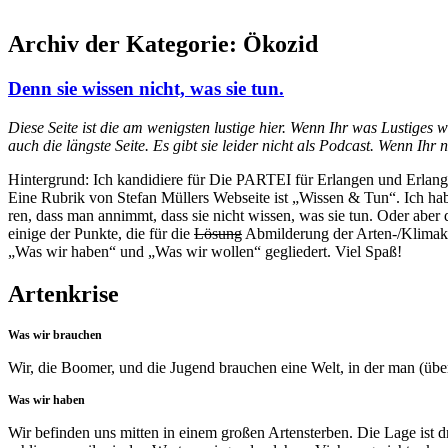
Archiv der Kategorie:
Ökozid
Denn sie wissen nicht, was sie tun.
Die­se Sei­te ist die am wenigs­ten lus­ti­ge hier. Wenn Ihr was Lus­ti­ges 
auch die längs­te Sei­te. Es gibt sie lei­der nicht als Pod­cast. Wenn Ihr n
Hin­ter­grund: Ich kan­di­die­re für Die PARTEI für Erlan­gen und Erlan­
Eine Rubrik von Ste­fan Mül­lers Web­sei­te ist „Wis­sen & Tun“. Ich hab
ren, dass man annimmt, dass sie nicht wis­sen, was sie tun. Oder aber d
eini­ge der Punk­te, die für die
Lösung
Abmil­de­rung der Arten-/Kli­ma­kr
„Was wir haben“ und „Was wir wol­len“ geglie­dert. Viel Spaß!
Artenkrise
Was wir brauchen
Wir, die Boo­mer, und die Jugend brau­chen eine Welt, in der man (über)l
Was wir haben
Wir befin­den uns mit­ten in einem gro­ßen Arten­ster­ben. Die Lage ist d