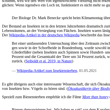
schlimm, weil wir den Wert von irgend­wel­chem Vieh­zeug nicht erken­n
gli­chen: Wenn irgend­wo ein Loch ist, funk­tio­niert es nicht mehr so 
Der Bio­lo­ge Dr. Mark Benecke spricht beim Kli­ma­mon­tag über d
Der Bestand an Insek­ten ist in den letz­ten Jahr­zehn­ten dra­ma­tisch zur
Lebens­räu­men, an der Ver­sieg­lung von Flä­chen. Insek­ten waren läs­ti
Der
Wiki­pe­dia-Arti­kel in der deut­schen Wiki­pe­dia
beschreibt das Insek
Bei einer umfas­sen­den Unter­su­chung über den Zeit­raum zwi­sch
gen sowie in der Schorf­hei­de in Bran­den­burg, wur­de sowohl in 
Glie­der­fü­ßer (neben Insek­ten auch Spin­nen sowie Hun­dert- und 
Pro­zent und die Gesamt­zahl der Tie­re um 34 Pro­zent zurück, wob
zurück. (
Sei­boldt et al. 2019, in Natu­re
)
Wiki­pe­dia-Arti­kel zum Insek­ten­ster­ben
, 01.05.2021
Es gibt übri­gens auch eine inter­es­san­te Wis­sen­schaft, die sich Öko­a
von Insek­ten bzw. Vögeln zu hören sind. (
Öko­akus­ti­ke­rin über Bio­di­
Spe­zi­ell zum Bie­nen­ster­ben emp­feh­le ich die Fil­me
More than honey
Bie­nen demons­trie­ren bei „Wir haben es satt“ vor dem Kanz­ler­