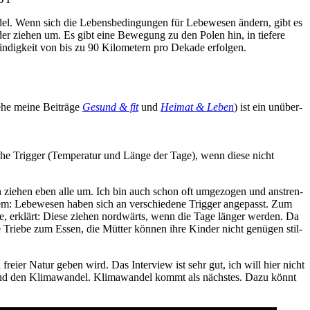
­del. Wenn sich die Lebens­be­din­gun­gen für Lebe­we­sen ändern, gibt es
der zie­hen um. Es gibt eine Bewe­gung zu den Polen hin, in tie­fe­re
n­dig­keit von bis zu 90 Kilo­me­tern pro Deka­de erfolgen.
he mei­ne Bei­trä­ge
Gesund & fit
und
Hei­mat & Leben
) ist ein unüber­
che Trig­ger (Tem­pe­ra­tur und Län­ge der Tage), wenn die­se nicht
n zie­hen eben alle um. Ich bin auch schon oft umge­zo­gen und anstren­
blem: Lebe­we­sen haben sich an ver­schie­de­ne Trig­ger ange­passt. Zum
­te, erklärt: Die­se zie­hen nord­wärts, wenn die Tage län­ger wer­den. Da
­ge Trie­be zum Essen, die Müt­ter kön­nen ihre Kin­der nicht genü­gen stil­
in frei­er Natur ­geben wird. Das Inter­view ist sehr gut, ich will hier nicht
n und den Kli­ma­wan­del. Kli­ma­wan­del kommt als nächs­tes. Dazu könnt