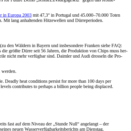
er in Euro­pa 2003
mit 47,3° in Por­tu­gal und 45.000–70.000 Toten
en. Mit lang anhal­ten­den Hit­ze­wel­len und Dürreperioden.
zu den Wäl­dern in Bay­ern und ins­be­son­de­re Fran­ken sie­he FAQ:
 die größ­te Dür­re seit 56 Jah­ren, die Pro­duk­ti­on von Chips muss her­
tei­le nicht mehr ver­füg­bar sind. Daim­ler und Audi dros­seln die Pro­
in werden.
­ble. Dead­ly heat con­di­ti­ons per­sist for more than 100 days per
els con­tri­bu­tes to per­haps a bil­li­on peo­p­le being displaced.
 bereits fast auf dem Niveau der „Stun­de Null“ ange­langt – der
ei­nes neu­en Was­ser­ver­füg­bar­keits­be­richts am Dienstag.