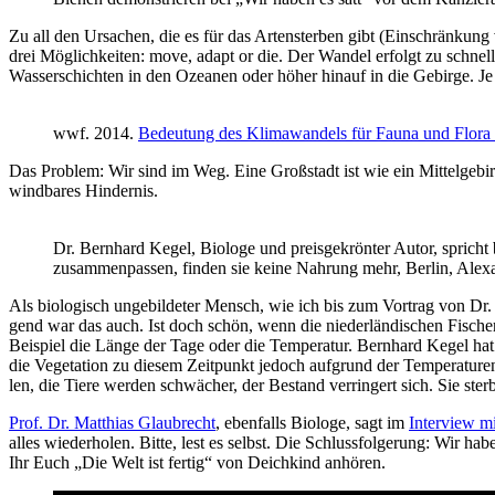
Zu all den Ursa­chen, die es für das Arten­ster­ben gibt (Ein­schrän­kung
drei Mög­lich­kei­ten: move, adapt or die. Der Wan­del erfolgt zu schnell
Was­ser­schich­ten in den Ozea­nen oder höher hin­auf in die Gebir­ge. 
wwf. 2014.
Bedeu­tung des Kli­ma­wan­dels für Fau­na und Flo­ra 
Das Pro­blem: Wir sind im Weg. Eine Groß­stadt ist wie ein Mit­tel­ge­bi
wind­ba­res Hindernis.
Dr. Bern­hard Kegel, Bio­lo­ge und preis­ge­krön­ter Autor, spricht
zusam­men­pas­sen, fin­den sie kei­ne Nah­rung mehr, Ber­lin, Alex
Als bio­lo­gisch unge­bil­de­ter Mensch, wie ich bis zum Vor­trag von 
gend war das auch. Ist doch schön, wenn die nie­der­län­di­schen Fischer j
Bei­spiel die Län­ge der Tage oder die Tem­pe­ra­tur. Bern­hard Kegel ha
die Vege­ta­ti­on zu die­sem Zeit­punkt jedoch auf­grund der Tem­pe­ra­tu­re
len, die Tie­re wer­den schwä­cher, der Bestand ver­rin­gert sich. Sie ster
Prof. Dr. Mat­thi­as Glaub­recht
, eben­falls Bio­lo­ge, sagt im
Inter­view 
alles wie­der­ho­len. Bit­te, lest es selbst. Die Schluss­fol­ge­rung: Wi
Ihr Euch „Die Welt ist fer­tig“ von Deich­kind anhören.