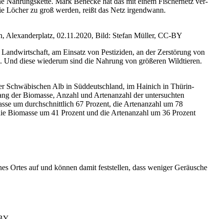
ne Nah­rungs­ket­te. Mark Benecke hat das mit einem Fischer­netz ver­
n die Löcher zu groß wer­den, reißt das Netz irgendwann.
n, Alex­an­der­platz, 02.11.2020, Bild: Ste­fan Mül­ler, CC-BY
r Land­wirt­schaft, am Ein­satz von Pes­ti­zi­den, an der Zer­stö­rung von
 Und die­se wie­der­um sind die Nah­rung von grö­ße­ren Wild­tie­ren.
r Schwä­bi­schen Alb in Süd­deutsch­land, im Hai­nich in Thü­rin­
ang der Bio­mas­se, Anzahl und Arten­an­zahl der unter­such­ten
as­se um durch­schnitt­lich 67 Pro­zent, die Arten­an­zahl um 78
 die Bio­mas­se um 41 Pro­zent und die Arten­an­zahl um 36 Pro­zent
ines Ortes auf und kön­nen damit fest­stel­len, dass weni­ger Geräu­sche
-BY