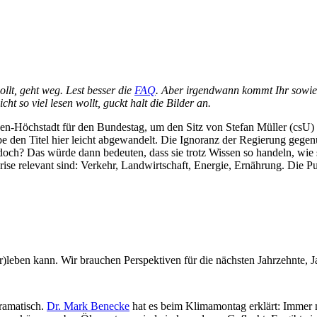
wollt, geht weg. Lest bes­ser die
FAQ
. Aber irgend­wann kommt Ihr sowie­so
icht so viel lesen wollt, guckt halt die Bil­der an.
gen-Höchstadt für den Bun­des­tag, um den Sitz von Ste­fan Mül­ler (csU) z
e den Titel hier leicht abge­wan­delt. Die Igno­ranz der Regie­rung gegen
och? Das wür­de dann bedeu­ten, dass sie trotz Wis­sen so han­deln, wie s
i­se rele­vant sind: Ver­kehr, Land­wirt­schaft, Ener­gie, Ernäh­rung. Die P
eben kann. Wir brau­chen Per­spek­ti­ven für die nächs­ten Jahr­zehn­te, 
ra­ma­tisch.
Dr. Mark Benecke
hat es beim Kli­ma­mon­tag erklärt: Immer m