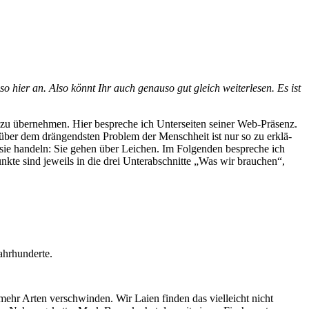
 hier an. Also könnt Ihr auch genau­so gut gleich wei­ter­le­sen. Es ist
u über­neh­men. Hier bespre­che ich Unter­sei­ten sei­ner Web-Prä­senz.
­über dem drän­gends­ten Pro­blem der Mensch­heit ist nur so zu erklä­
ie han­deln: Sie gehen über Lei­chen. Im Fol­gen­den bespre­che ich
unk­te sind jeweils in die drei Unter­ab­schnit­te „Was wir brau­chen“,
Jahrhunderte.
ehr Arten ver­schwin­den. Wir Lai­en fin­den das viel­leicht nicht