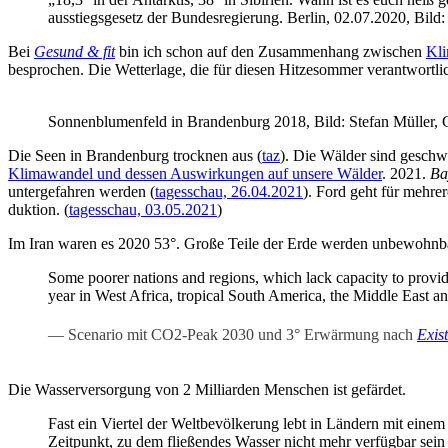
aus­stiegs­ge­setz der Bun­des­re­gie­rung. Ber­lin, 02.07.2020, Bil
Bei
Gesund & fit
bin ich schon auf den Zusam­men­hang zwi­schen
Kli
bespro­chen. Die Wet­ter­la­ge, die für die­sen Hit­ze­som­mer ver­ant­wor
Son­nen­blu­men­feld in Bran­den­burg 2018, Bild: Ste­fan Mül­le
Die Seen in Bran­den­burg trock­nen aus (
taz
). Die Wäl­der sind geschwä
Kli­ma­wan­del und des­sen Aus­wir­kun­gen auf unse­re Wäl­der
. 2021.
Bay
un­ter­ge­fah­ren wer­den (
tages­schau, 26.04.2021
). Ford geht für meh­re­
duk­ti­on. (
tages­schau, 03.05.2021
)
Im Iran waren es 2020 53°. Gro­ße Tei­le der Erde wer­den unbe­wohn­ba
Some poorer nati­ons and regi­ons, which lack capa­ci­ty to pro­vi­de 
year in West Afri­ca, tro­pi­cal South Ame­ri­ca, the Midd­le East an
Sce­na­rio mit CO2-Peak 2030 und 3° Erwär­mung nach
Exis­
Die Was­ser­ver­sor­gung von 2 Mil­li­ar­den Men­schen ist gefärdet.
Fast ein Vier­tel der Welt­be­völ­ke­rung lebt in Län­dern mit einem
Zeit­punkt, zu dem flie­ßen­des Was­ser nicht mehr ver­füg­bar sein w