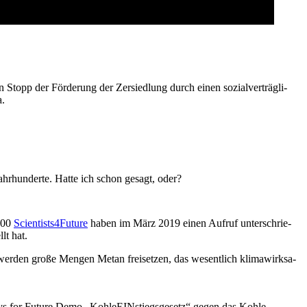
n Stopp der För­de­rung der Zer­sied­lung durch einen sozi­al­ver­träg­li­
a.
hr­hun­der­te. Hat­te ich schon gesagt, oder?
.800
Scientists4Future
haben im März 2019 einen Auf­ruf unter­schrie­
llt hat.
 wer­den gro­ße Men­gen Metan frei­set­zen, das wesent­lich kli­ma­wirk­sa­
­days for Future Demo „Koh­le­EIN­stiegs­ge­setz“ gegen das Koh­le­