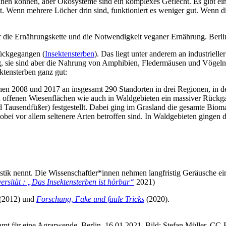
en kön­nen, aber Öko­sys­te­me sind ein kom­ple­xes Geflecht. Es gibt ei
gut. Wenn meh­re­re Löcher drin sind, funk­tio­niert es weni­ger gut. Wen
ie Ernäh­rungs­ket­te und die Not­wen­dig­keit vega­ner Ernäh­rung. Ber­li
ück­ge­gan­gen (
Insek­ten­ster­ben
). Das liegt unter ande­rem an indus­tri­el­le
g, sie sind aber die Nah­rung von Amphi­bi­en, Fle­der­mäu­sen und Vögeln.
­ten­ster­ben ganz gut:
en 2008 und 2017 an ins­ge­samt 290 Stand­or­ten in drei Regio­nen, in de
offe­nen Wie­sen­flä­chen wie auch in Wald­ge­bie­ten ein mas­si­ver Rück­g
Tau­send­fü­ßer) fest­ge­stellt. Dabei ging im Gras­land die gesam­te Bio­m
ei vor allem sel­te­ne­re Arten betrof­fen sind. In Wald­ge­bie­ten gin­gen
kus­tik nennt. Die Wissenschaftler*innen neh­men lang­fris­tig Geräu­sche e
ver­si­tät : „Das Insek­ten­ster­ben ist hör­bar“
2021)
(2012) und
For­schung, Fake und fau­le Tricks
(2020).
amt für eine Agrar­wen­de, Ber­lin, 16.01.2021, Bild: Ste­fan Mül­ler, CC