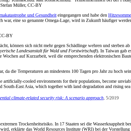
d: Ste­fan Mül­ler, CC-BY
­ma­ka­ta­stro­phe und Gesund­heit
ein­ge­gan­gen und habe den
Hit­ze­som­m
t­lich war, eine so genann­te Ome­ga-Lage, wird in Zukunft häu­fi­ger wer­d
r, CC-BY
cht, kön­nen sich nicht mehr gegen Schäd­lin­ge weh­ren und ster­ben ab (
e­ri­sche Lan­des­an­stalt für Wald und Forst­wirt­schaft
). In Tai­wan gab es
re Wochen auf Kurz­ar­beit, weil die ent­spre­chen­den elek­tro­ni­schen Bau­
r, da die Tem­pe­ra­tu­ren an min­des­tens 100 Tagen pro Jahr zu hoch se
arti­fi­ci­al­ly-coo­led envi­ron­ments for their popu­la­ti­ons, beco­me unvia
d South-East Asia, which tog­e­ther with land degra­da­ti­on and rising sea lev
ten­ti­al cli­ma­te-rela­ted secu­ri­ty risk: A sce­na­rio approach
, 5/2019
 extre­men Tro­cken­heits­ri­si­ko. In 17 Staa­ten sei die Was­ser­knapp­heit
ird, erklär­te das World Resour­ces Insti­tu­te (WRI) bei der Vor­stel­lung s