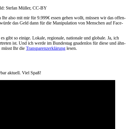
ild: Ste­fan Mül­ler, CC-BY
nn Ihr also mit mir für 9.999€ essen gehen wollt, müs­sen wir das offen­
wür­de das Geld dann für die Mani­pu­la­ti­on von Men­schen auf Face­
 gibt so eini­ge. Loka­le, regio­na­le, natio­na­le und glo­ba­le. Ja, ich
r­tre­ten ist. Und ich wer­de im Bun­des­tag gna­den­los für die­se und ähn­
d, müsst Ihr die
Trans­pa­renz­er­klä­rung
lesen.
bar aktu­ell. Viel Spaß!