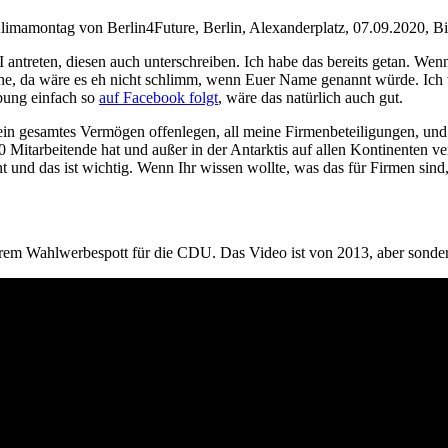
i­ma­mon­tag von Berlin4Future, Ber­lin, Alex­an­der­platz, 07.09.2020, B
 antre­ten, die­sen auch unter­schrei­ben. Ich habe das bereits getan. We
Sache, da wäre es eh nicht schlimm, wenn Euer Name genannt wür­de. Ich 
bung ein­fach so
auf Face­book folgt
, wäre das natür­lich auch gut.
gesam­tes Ver­mö­gen offen­le­gen, all mei­ne Fir­men­be­tei­li­gun­gen, und es
it­ar­bei­ten­de hat und außer in der Ant­ark­tis auf allen Kon­ti­nen­ten ve
rent und das ist wich­tig. Wenn Ihr wis­sen woll­te, was das für Fir­men sin
rem Wahl­wer­be­spott für die CDU. Das Video ist von 2013, aber son­der­