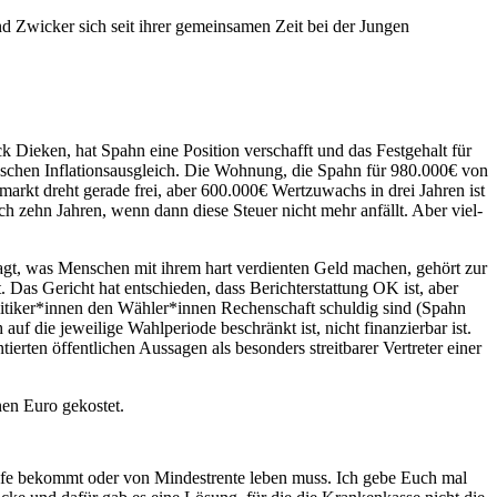
nd Zwi­cker sich seit ihrer gemein­sa­men Zeit bei der Jun­gen
e­ken, hat Spahn eine Posi­ti­on ver­schafft und das Fest­ge­halt für
iss­chen Infla­ti­ons­aus­gleich. Die Woh­nung, die Spahn für 980.000€ von
­en­markt dreht gera­de frei, aber 600.000€ Wert­zu­wachs in drei Jah­ren ist
 nach zehn Jah­ren, wenn dann die­se Steu­er nicht mehr anfällt. Aber viel­
e gesagt, was Men­schen mit ihrem hart ver­dien­ten Geld machen, gehört zur
t. Das Gericht hat ent­schie­den, dass Bericht­erstat­tung OK ist, aber
ge Politiker*innen den Wähler*innen Rechen­schaft schul­dig sind (Spahn
f die jewei­li­ge Wahl­pe­ri­ode beschränkt ist, nicht finan­zier­bar ist.
en öffent­li­chen Aus­sa­gen als beson­ders streit­ba­rer Ver­tre­ter einer
­nen Euro gekostet.
hil­fe bekommt oder von Min­dest­ren­te leben muss. Ich gebe Euch mal