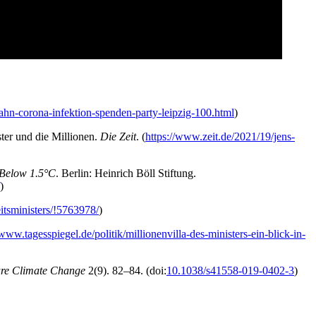
pahn-corona-infektion-spenden-party-leipzig-100.html
)
er und die Mil­lio­nen.
Die Zeit
. (
https://www.zeit.de/2021/19/jens-
ng Below 1.5°C
. Ber­lin: Hein­rich Böll Stif­tung.
)
itsministers/!5763978/
)
/www.tagesspiegel.de/politik/millionenvilla-des-ministers-ein-blick-in-
­re Cli­ma­te Chan­ge
2(9). 82–84. (doi:
10.1038/s41558-019‑0402‑3
)