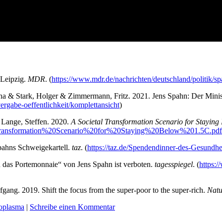
 Leip­zig.
MDR
. (
https://www.mdr.de/nachrichten/deutschland/politik/s
­na & Stark, Hol­ger & Zim­mer­mann, Fritz. 2021. Jens Spahn: Der Minis­t
ergabe-oeffentlichkeit/komplettansicht
)
Lan­ge, Stef­fen. 2020.
A Socie­tal Trans­for­ma­ti­on Sce­na­rio for Stay­i
%20Transformation%20Scenario%20for%20Staying%20Below%201.5C.pdf
Spahns Schwei­ge­kar­tell.
taz
. (
https://taz.de/Spendendinner-des-Gesundhe
 in das Porte­mon­naie“ von Jens Spahn ist ver­bo­ten.
tages­spie­gel
. (
https:/
ang. 2019. Shift the focus from the super-poor to the super-rich.
Natu
oplasma
|
Schreibe einen Kommentar