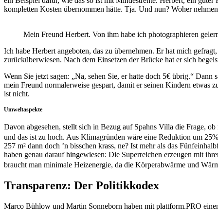
ein Bei­spiel dafür, wie das so ist mit Min­dest­ren­te. Her­bert, ein gu
kom­plet­ten Kos­ten über­nom­men hät­te. Tja. Und nun? Woher neh­me
Mein Freund Her­bert. Von ihm habe ich pho­to­gra­phie­ren gel
Ich habe Her­bert ange­bo­ten, das zu über­neh­men. Er hat mich gefrag
zurück­über­wie­sen. Nach dem Ein­set­zen der Brü­cke hat er sich begei
Wenn Sie jetzt sagen: „Na, sehen Sie, er hat­te doch 5€ übrig.“ Dann sage
mein Freund nor­ma­ler­wei­se gespart, damit er sei­nen Kin­dern etwas
ist nicht.
Umweltaspekte
Davon abge­se­hen, stellt sich in Bezug auf Spahns Vil­la die Fra­ge, ob 
und das ist zu hoch. Aus Kli­ma­grün­den wäre eine Reduk­ti­on um 25% 
257 m² dann doch ’n biss­chen krass, ne? Ist mehr als das Fünf­ein­halb
haben genau dar­auf hin­ge­wie­sen: Die Super­rei­chen erzeu­gen mit ih
braucht man mini­ma­le Heiz­ener­gie, da die Kör­per­ab­wär­me und Wär
Transparenz: Der Politikkodex
Mar­co Bühlow und Mar­tin Son­ne­born haben mit plattform.PRO ein