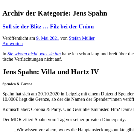
Archiv der Kategorie:
Jens Spahn
Soll sie der Blitz … Filz bei der Union
Veröffentlicht am
9. Mai 2021
von
Stefan Müller
Antworten
In
Sie wis­sen nicht, was sie tun
habe ich schon lang und breit über die jü
ti­sche Ver­flech­tun­gen nicht auf.
Jens Spahn: Villa und Hartz IV
Spenden & Corona
Spahn hat sich am 20.10.2020 in Leip­zig mit einem Dut­zend Spen­dern
10.000€ liegt die Gren­ze, ab der die Namen der Spender*innen ver­öf­fe
Komisch aber: Coro­na & Par­ty. Und Gesun­heits­mi­nis­ter. Hm? Damals w
Der MDR zitiert Spahn vom Tag vor sei­ner pri­va­ten Dinnerparty:
„Wir wis­sen vor allem, wo es die Haupt­an­ste­ckungs­punk­te gibt.