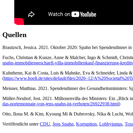
Quellen
Braut­zsch, Jes­si­ca. 2021. Okto­ber 2020: Spahn bei Spen­den­din­ner in
Fuchs, Chris­ti­an & Kun­ze, Anne & Mal­cher, Ingo & Schmidt, Chris­ti
spahn-immobiliengeschaeft-villa-immobilienkauf-finanzierung-kreditv
Kuhn­henn, Kai & Cos­ta, Luis & Mahn­ke, Eva & Schnei­der, Lin­da & 
(
https://www.boell.de/sites/default/files/2020–12/A%20Societal
Meis­ner, Mat­thi­as. 2021. Spen­den­din­ner des Gesund­heits­mi­nis­ters: 
Mül­ler-Neu­hof, Jost. 2021. Mil­lio­nen­vil­la des Minis­ters: Ein „Blick
das-portemonnaie-von-jens-spahn-ist-verboten/26922938.html
)
Otto, Ilo­na M. & Kim, Kyoung Mi & Dubrovs­ky, Nika & Lucht, Wolf­g
Veröffentlicht unter
CDU
,
Jens Spahn
,
Korruption
,
Lobbyismus
,
Tox