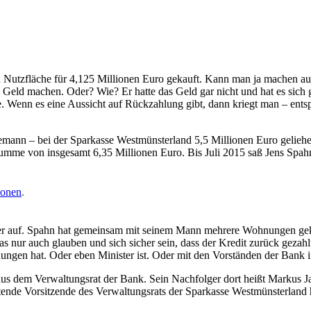
utz­flä­che für 4,125 Mil­lio­nen Euro gekauft. Kann man ja machen außer
­ten Geld machen. Oder? Wie? Er hat­te das Geld gar nicht und hat es sic
te. Wenn es eine Aus­sicht auf Rück­zah­lung gibt, dann kriegt man – ent­spre
ann – bei der Spar­kas­se West­müns­ter­land 5,5 Mil­lio­nen Euro gelie­hen
sum­me von ins­ge­samt 6,35 Mil­lio­nen Euro. Bis Juli 2015 saß Jens Spahn 
io­nen
.
­ter auf. Spahn hat gemein­sam mit sei­nem Mann meh­re­re Woh­nun­gen ge
as nur auch glau­ben und sich sicher sein, dass der Kre­dit zurück gezahlt
un­gen hat. Oder eben Minis­ter ist. Oder mit den Vor­stän­den der Bank im
s dem Ver­wal­tungs­rat der Bank. Sein Nach­fol­ger dort heißt Mar­kus Jas­
­de Vor­sit­zen­de des Ver­wal­tungs­rats der Spar­kas­se West­müns­ter­land h