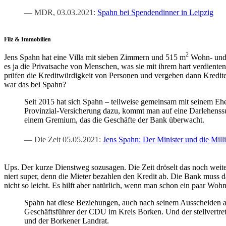
MDR, 03.03.2021:
Spahn bei Spen­den­din­ner in Leipzig
Filz & Immobilien
2
Jens Spahn hat eine Vil­la mit sie­ben Zim­mern und 515 m
Wohn- und N
es ja die Pri­vat­sa­che von Men­schen, was sie mit ihrem hart ver­dien
prü­fen die Kre­dit­wür­dig­keit von Per­so­nen und ver­ge­ben dann Kre­di­
war das bei Spahn?
Seit 2015 hat sich Spahn – teil­wei­se gemein­sam mit sei­nem Ehe­m
Pro­vin­zi­al-Ver­si­che­rung dazu, kommt man auf eine Dar­le­hens­
einem Gre­mi­um, das die Geschäf­te der Bank überwacht.
Die Zeit 05.05.2021:
Jens Spahn: Der Minis­ter und die Mil­l
Ups. Der kur­ze Dienst­weg sozu­sa­gen. Die Zeit drö­selt das noch wei
niert super, denn die Mie­ter bezah­len den Kre­dit ab. Die Bank muss d
nicht so leicht. Es hilft aber natür­lich, wenn man schon ein paar Woh­n
Spahn hat die­se Bezie­hun­gen, auch nach sei­nem Aus­schei­den au
Geschäfts­füh­rer der CDU im Kreis Bor­ken. Und der stell­ver­tre­ten
und der Bor­ke­ner Landrat.