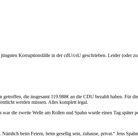
ngs­ten Kor­rup­ti­ons­fäl­le in der cdU/csU geschrie­ben. Lei­der (oder zu
 getrof­fen, die ins­ge­samt 119.988€ an die CDU bezahlt haben. Für die
nt­licht wer­den müs­sen. Alles kom­plett legal.
ar die zwei­te Wel­le am Rol­len und Spahn wur­de einen Tag spä­ter posi­
 Näm­lich beim Fei­ern, beim gesel­lig sein, zuhau­se, pri­vat.“ Jens Spahn