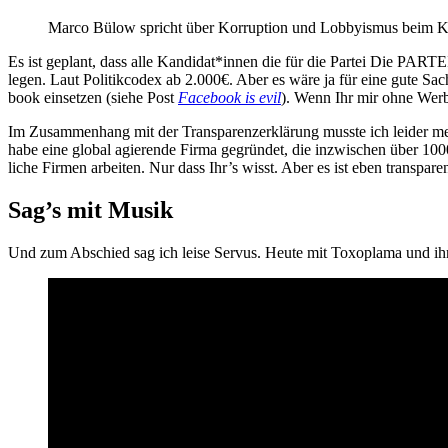
Mar­co Bülow spricht über Kor­rup­ti­on und Lob­by­is­mus beim Kl
Es ist geplant, dass alle Kandidat*innen die für die Par­tei Die PARTEI
le­gen. Laut Poli­tik­co­dex ab 2.000€. Aber es wäre ja für eine gute 
book ein­set­zen (sie­he Post
Face­book is evil
). Wenn Ihr mir ohne Wer­
Im Zusam­men­hang mit der Trans­pa­renz­er­klä­rung muss­te ich lei­der mein 
habe eine glo­bal agie­ren­de Fir­ma gegrün­det, die inzwi­schen über 1000 M
li­che Fir­men arbei­ten. Nur dass Ihr’s wisst. Aber es ist eben trans­pa­
Sag’s mit Musik
Und zum Abschied sag ich lei­se Ser­vus. Heu­te mit Toxo­pla­ma und ih