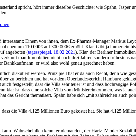
­ter­land spricht, hört immer die­sel­be Geschich­te: wie Spahn, Jas­per u
lten.
io­nen
.
inter­es­sant: Einem von ihnen, dem Ex-Phar­ma-Mana­ger Mar­kus Leyck Di
Fir­ma mal eben um 110.000€ auf 300.000€ erhöht. Klar. Gibt ja immer ein b
f ange­bo­ten (
tages­spie­gel, 18.02.2021
). Klar, der Ber­li­ner Immo­bi­li
i­se ver­kauft man Immo­bi­li­en nicht nach drei Jah­ren son­dern frü­hes­tens
ist er Bank­kauf­mann, er wird also wohl genau gerech­net haben.
ffent­lich dis­ku­tiert wer­den. Prin­zi­pi­ell hat er da auch Recht, denn wi
dar­über zu berich­ten und hat vor dem Ober­lan­des­ge­richt Ham­burg geklag
 auch fest­ge­stellt, dass die Vil­la sehr teu­er ist und dass hoch­ran­gi­
 klar ist, dass eine sol­che Vil­la vom Minis­ter­ein­kom­men, was ja auch au
s Gericht the­ma­tis­ert. Spahn habe sich „mit zahl­rei­chen auch poin­tier­t
ass die Vil­la 4,125 Mil­lio­nen Euro gekos­tet hat. Sie hat 4,125 Mil­lio
 kann. Wahr­schein­lich kennt er nie­man­den, der Hartz IV oder Sozi­al­