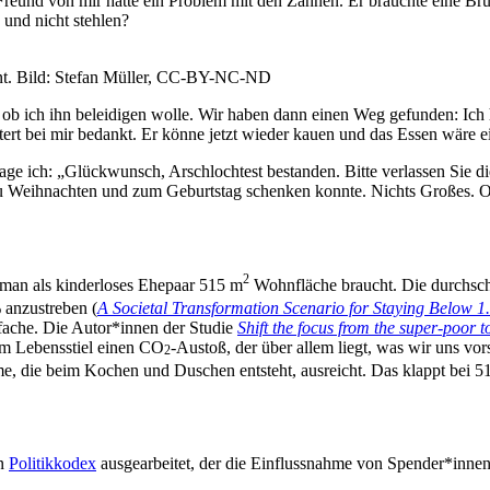
ter Freund von mir hat­te ein Pro­blem mit den Zäh­nen. Er brauch­te eine B
n und nicht stehlen?
ernt. Bild: Ste­fan Mül­ler, CC-BY-NC-ND
t, ob ich ihn belei­di­gen wol­le. Wir haben dann einen Weg gefun­den: 
s­tert bei mir bedankt. Er kön­ne jetzt wie­der kau­en und das Essen wär
 ich: „Glück­wunsch, Arsch­loch­test bestan­den. Bit­te ver­las­sen Sie di
 zu Weih­nach­ten und zum Geburts­tag schen­ken konn­te. Nichts Gro­ßes. 
2
man als kin­der­lo­ses Ehe­paar 515 m
Wohn­flä­che braucht. Die durch­sch
anzu­stre­ben (
A Socie­tal Trans­for­ma­ti­on Sce­na­rio for Stay­ing Below 
­fa­che. Die Autor*innen der Stu­die
Shift the focus from the super-poor t
rem Lebens­stiel einen CO
-Aus­toß, der über allem liegt, was wir uns vor­st
2
­me, die beim Kochen und Duschen ent­steht, aus­reicht. Das klappt bei 
en
Poli­tik­ko­dex
aus­ge­ar­bei­tet, der die Ein­fluss­nah­me von Spender*inne