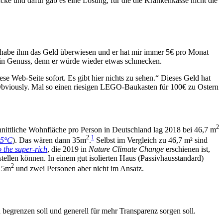
rü­cke und dafür gab es eine Lösung, für die die Kran­ken­kas­se nicht die
Ich habe ihm das Geld über­wie­sen und er hat mir immer 5€ pro Monat
e ein Genuss, denn er wür­de wie­der etwas schmecken.
e­se Web-Sei­te sofort. Es gibt hier nichts zu sehen.“ Die­ses Geld hat
Obvious­ly. Mal so einen rie­si­gen LEGO-Bau­kas­ten für 100€ zu Ostern
2
nitt­li­che Wohn­flä­che pro Per­son in Deutsch­land lag 2018 bei 46,7 m
2
1
1.5°C
). Das wären dann 35m
.
Selbst im Ver­gleich zu 46,7 m² sind
o the super-rich
, die 2019 in
Natu­re Cli­ma­te Chan­ge
erschie­nen ist,
el­len kön­nen. In einem gut iso­lier­ten Haus (Pas­siv­h­aus­stan­dard)
2
515m
und zwei Per­so­nen aber nicht im Ansatz.
n begren­zen soll und gene­rell für mehr Trans­pa­renz sor­gen soll.