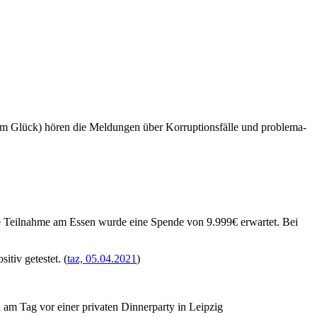
m Glück) hören die Mel­dun­gen über Kor­rup­ti­ons­fäl­le und pro­ble­ma­
 Teil­nah­me am Essen wur­de eine Spen­de von 9.999€ erwar­tet. Bei
tiv getes­tet. (
taz, 05.04.2021
)
 am Tag vor einer pri­va­ten Din­ner­par­ty in Leipzig