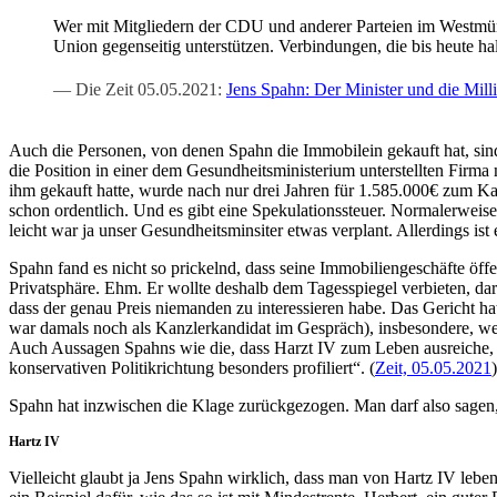
Wer mit Mit­glie­dern der CDU und ande­rer Par­tei­en im West­müns
Uni­on gegen­sei­tig unter­stüt­zen. Ver­bin­dun­gen, die bis heu­te ha
Die Zeit 05.05.2021:
Jens Spahn: Der Minis­ter und die Mil­l
Auch die Per­so­nen, von denen Spahn die Immo­bilein gekauft hat, sind 
die Posi­ti­on in einer dem Gesund­heits­mi­nis­te­ri­um unter­stell­ten 
ihm gekauft hat­te, wur­de nach nur drei Jah­ren für 1.585.000€ zum Kau
schon ordent­lich. Und es gibt eine Spe­ku­la­ti­ons­steu­er. Nor­ma­ler­we
leicht war ja unser Gesund­heits­min­siter etwas ver­plant. Aller­dings 
Spahn fand es nicht so pri­ckelnd, dass sei­ne Immo­bi­li­en­ge­schäf­te ö
Pri­vat­sphä­re. Ehm. Er woll­te des­halb dem Tages­spie­gel ver­bie­ten, 
dass der genau Preis nie­man­den zu inter­es­sie­ren habe. Das Gericht hat
war damals noch als Kanz­ler­kan­di­dat im Gespräch), ins­be­son­de­re, wenn
Auch Aus­sa­gen Spahns wie die, dass Harzt IV zum Leben aus­rei­che, hat da
kon­ser­va­ti­ven Poli­tik­rich­tung beson­ders pro­fi­liert“. (
Zeit, 05.05.2021
)
Spahn hat inzwi­schen die Kla­ge zurück­ge­zo­gen. Man darf also sagen, d
Hartz IV
Viel­leicht glaubt ja Jens Spahn wirk­lich, dass man von Hartz IV leben