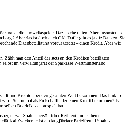
, na ja, die Umwelt­aspek­te. Dazu sie­he unten. Aber ansons­ten ist
h geborgt? Aber das ist doch auch OK. Dafür gibt es ja die Ban­ken. Sie
­chen­de Eigen­be­tei­li­gung vor­aus­ge­setzt – einen Kre­dit. Aber wie
. Zählt man den Anteil der stets an den Kre­di­ten betei­lig­ten
selbst im Ver­wal­tungs­rat der Spar­kas­se West­müns­ter­land,
kauft und Kre­di­te über den gesam­ten Wert bekom­men. Das funk­tio­
 wird. Schon mal als Frei­schaf­fen­der einen Kre­dit bekom­men? Ist
 sel­ben Bud­del­kas­ten gespielt hat.
per, er war Spahns per­sön­li­cher Refe­rent und ist heu­te
eißt Kai Zwi­cker, er ist ein lang­jäh­ri­ger Par­tei­freund Spahns